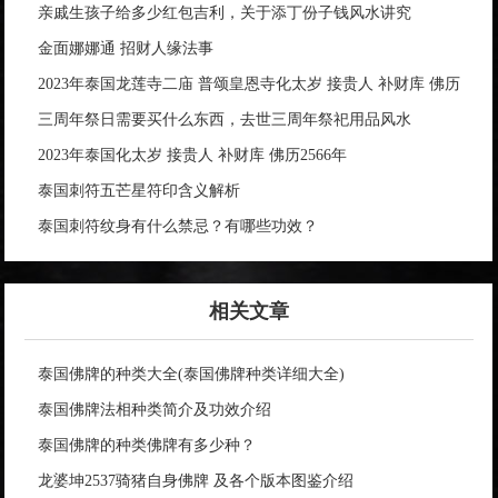
亲戚生孩子给多少红包吉利，关于添丁份子钱风水讲究
金面娜娜通 招财人缘法事
2023年泰国龙莲寺二庙 普颂皇恩寺化太岁 接贵人 补财库 佛历
2566年
三周年祭日需要买什么东西，去世三周年祭祀用品风水
2023年泰国化太岁 接贵人 补财库 佛历2566年
泰国刺符五芒星符印含义解析
泰国刺符纹身有什么禁忌？有哪些功效？
相关文章
泰国佛牌的种类大全(泰国佛牌种类详细大全)
泰国佛牌法相种类简介及功效介绍
泰国佛牌的种类佛牌有多少种？
龙婆坤2537骑猪自身佛牌 及各个版本图鉴介绍