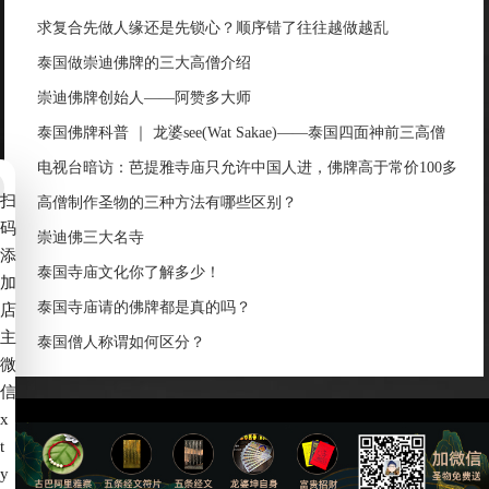
求复合先做人缘还是先锁心？顺序错了往往越做越乱
泰国做崇迪佛牌的三大高僧介绍
崇迪佛牌创始人——阿赞多大师
泰国佛牌科普 ｜ 龙婆see(Wat Sakae)——泰国四面神前三高僧
电视台暗访：芭提雅寺庙只允许中国人进，佛牌高于常价100多
扫
倍！
高僧制作圣物的三种方法有哪些区别？
码
崇迪佛三大名寺
添
泰国寺庙文化你了解多少！
加
泰国寺庙请的佛牌都是真的吗？
店
主
泰国僧人称谓如何区分？
微
信
x
t
备案号：
赣ICP备2022006539号-4
y