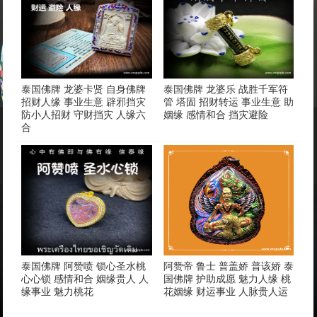
泰国佛牌 龙婆卡贤 自身佛牌
泰国佛牌 龙婆乐 战胜千军符
招财人缘 事业生意 辟邪挡灾
管 塔固 招财转运 事业生意 助
防小人招财 守财挡灾 人缘六
姻缘 感情和合 挡灾避险
合
泰国佛牌 阿赞喷 锁心圣水桃
阿赞帝 鲁士 普盖娇 普该娇 泰
心心锁 感情和合 姻缘贵人 人
国佛牌 护助成愿 魅力人缘 桃
缘事业 魅力桃花
花姻缘 财运事业 人脉贵人运