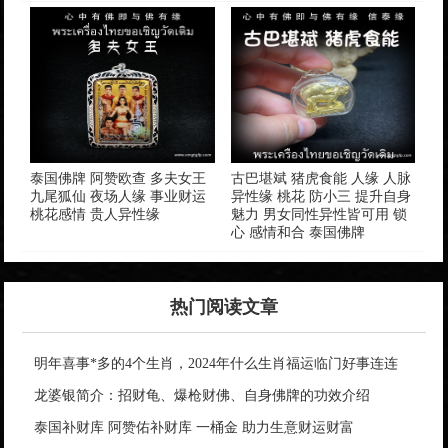
泰国佛牌 阿赞欧查 多夫女王
古巴堪斌 猪虎食能 人缘 人脉
九尾狐仙 夜场人缘 事业财运
异性缘 桃花 防小三 提升自身
桃花感情 贵人异性缘
魅力 男女同性异性皆可用 锁
心 感情和合 泰国佛牌
热门阅读文章
明年喜事*多的4个生肖，2024年什么生肖福运临门好事连连
龙婆银简介：招财龟、爆枪财佛、自身佛牌的功效介绍
泰国补财库 阿赞佑补财库 一桶金 助力生意财运财富