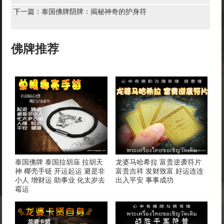
下一篇：
泰国佛牌阴牌：揭秘神奇的护身符
佛牌推荐
泰国佛牌 泰国拉胡庙 拉胡天
龙婆马哈希拉 富贵逆袭符片
神 椰壳手链 开运起运 避是非
富贵吉祥 发财致富 好运连连
小人 增财运 助事业 化太岁去
出入平安 事事成功
霉运