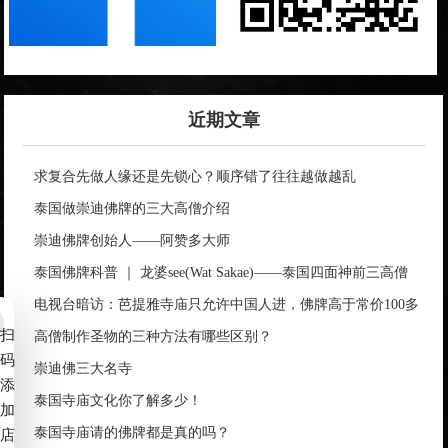
近期文章
求复合先做人缘还是先锁心？顺序错了往往越做越乱
泰国做崇迪佛牌的三大高僧介绍
崇迪佛牌创始人——阿赞多大师
泰国佛牌科普 ｜ 龙婆see(Wat Sakae)——泰国四面神前三高僧
电视台暗访：芭提雅寺庙只允许中国人进，佛牌高于常价100多
扫
倍！
高僧制作圣物的三种方法有哪些区别？
码
崇迪佛三大名寺
添
泰国寺庙文化你了解多少！
加
泰国寺庙请的佛牌都是真的吗？
店