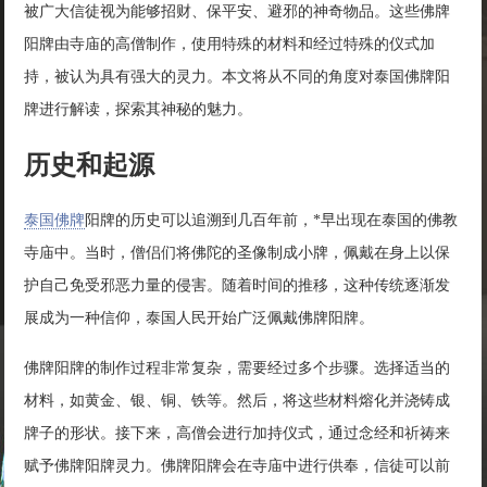
被广大信徒视为能够招财、保平安、避邪的神奇物品。这些佛牌
阳牌由寺庙的高僧制作，使用特殊的材料和经过特殊的仪式加
持，被认为具有强大的灵力。本文将从不同的角度对泰国佛牌阳
牌进行解读，探索其神秘的魅力。
历史和起源
泰国佛牌
阳牌的历史可以追溯到几百年前，*早出现在泰国的佛教
寺庙中。当时，僧侣们将佛陀的圣像制成小牌，佩戴在身上以保
护自己免受邪恶力量的侵害。随着时间的推移，这种传统逐渐发
展成为一种信仰，泰国人民开始广泛佩戴佛牌阳牌。
佛牌阳牌的制作过程非常复杂，需要经过多个步骤。选择适当的
材料，如黄金、银、铜、铁等。然后，将这些材料熔化并浇铸成
牌子的形状。接下来，高僧会进行加持仪式，通过念经和祈祷来
赋予佛牌阳牌灵力。佛牌阳牌会在寺庙中进行供奉，信徒可以前