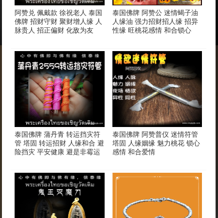
阿赞兑 佩戴款 徐祝老人 泰国
泰国佛牌 阿赞公 迷情蝎子油
佛牌 招财守财 聚财增人缘 人
人缘油 强力招财招人缘 招异
脉贵人 招正偏财 化敌为友
性缘 旺桃花感情 和合锁心
泰国佛牌 蒲丹青 转运挡灾符
泰国佛牌 阿赞普仪 迷情符管
管 塔固 转运招财 人缘和合 避
塔固 人缘姻缘 魅力桃花 锁心
险挡灾 平安健康 避是非霉运
感情 和合爱情