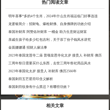
热门阅读文章
明年喜事*多的4个生肖，2024年什么生肖福运临门好事连连
龙婆银简介：招财龟、爆枪财佛、自身佛牌的功效介绍
泰国补财库 阿赞佑补财库 一桶金 助力生意财运财富
亲戚生孩子给多少红包吉利，关于添丁份子钱风水讲究
金面娜娜通 招财人缘法事
2023年泰国龙莲寺二庙 普颂皇恩寺化太岁 接贵人 补财库 佛历
2566年
三周年祭日需要买什么东西，去世三周年祭祀用品风水
2023年泰国化太岁 接贵人 补财库 佛历2566年
泰国刺符五芒星符印含义解析
泰国刺符纹身有什么禁忌？有哪些功效？
相关文章