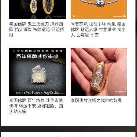
泰国佛牌 鬼王灭魔刀 辟邪挡
阿赞苏斌 拉胡手环 纯银 泰国
降 挡灾避险 祛除霉运 开运招
佛牌 财运人缘 生意事业 食小
财
人 去霉运 平安
泰国佛牌 百年塔牌 迷你崇迪
泰国佛牌介绍之战神哈奴曼
佛牌 转运平安 辟邪避险、挡
灾助人缘