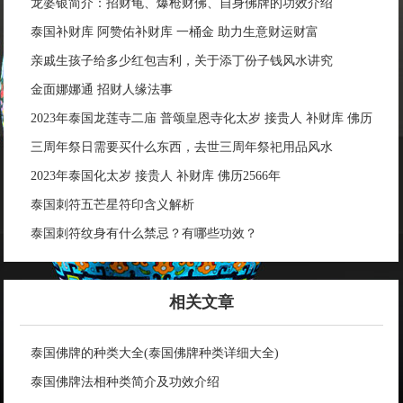
龙婆银简介：招财龟、爆枪财佛、自身佛牌的功效介绍
泰国补财库 阿赞佑补财库 一桶金 助力生意财运财富
亲戚生孩子给多少红包吉利，关于添丁份子钱风水讲究
金面娜娜通 招财人缘法事
2023年泰国龙莲寺二庙 普颂皇恩寺化太岁 接贵人 补财库 佛历
2566年
三周年祭日需要买什么东西，去世三周年祭祀用品风水
2023年泰国化太岁 接贵人 补财库 佛历2566年
泰国刺符五芒星符印含义解析
泰国刺符纹身有什么禁忌？有哪些功效？
相关文章
泰国佛牌的种类大全(泰国佛牌种类详细大全)
泰国佛牌法相种类简介及功效介绍