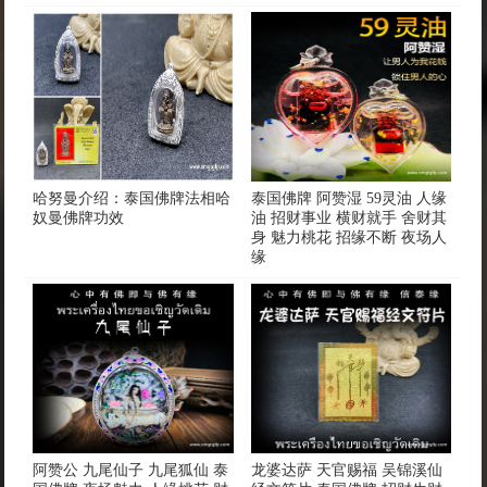
哈努曼介绍：泰国佛牌法相哈
泰国佛牌 阿赞湿 59灵油 人缘
奴曼佛牌功效
油 招财事业 横财就手 舍财其
身 魅力桃花 招缘不断 夜场人
缘
阿赞公 九尾仙子 九尾狐仙 泰
龙婆达萨 天官赐福 吴锦溪仙