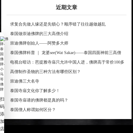
近期文章
求复合先做人缘还是先锁心？顺序错了往往越做越乱
泰国做崇迪佛牌的三大高僧介绍
崇迪佛牌创始人——阿赞多大师
泰国佛牌科普 ｜ 龙婆see(Wat Sakae)——泰国四面神前三高僧
电视台暗访：芭提雅寺庙只允许中国人进，佛牌高于常价100多
倍！
高僧制作圣物的三种方法有哪些区别？
崇迪佛三大名寺
泰国寺庙文化你了解多少！
扫
泰国寺庙请的佛牌都是真的吗？
码
泰国僧人称谓如何区分？
添
加
店