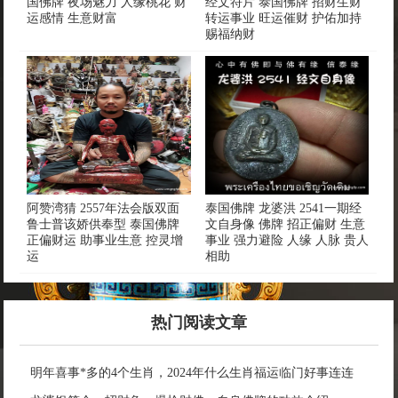
国佛牌 夜场魅力 人缘桃花 财
经文符片 泰国佛牌 招财生财
运感情 生意财富
转运事业 旺运催财 护佑加持
赐福纳财
阿赞湾猜 2557年法会版双面
泰国佛牌 龙婆洪 2541一期经
鲁士普该娇供奉型 泰国佛牌
文自身像 佛牌 招正偏财 生意
正偏财运 助事业生意 控灵增
事业 强力避险 人缘 人脉 贵人
运
相助
热门阅读文章
明年喜事*多的4个生肖，2024年什么生肖福运临门好事连连