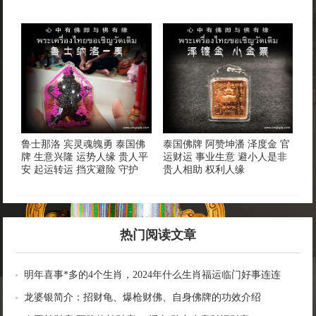
鲁士那洛 宾灵魂魄勇 泰国佛
泰国佛牌 阿赞坤潘 泽度金 官
牌 生意兴隆 运势人缘 贵人平
运财运 事业生意 避小人是非
安 起运转运 挡灾避险 守护
贵人相助 权利人缘
热门阅读文章
明年喜事*多的4个生肖，2024年什么生肖福运临门好事连连
龙婆银简介：招财龟、爆枪财佛、自身佛牌的功效介绍