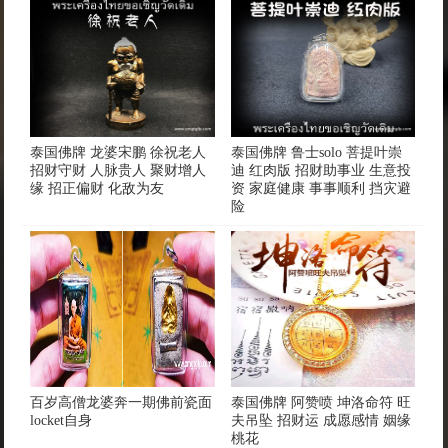
泰国佛牌 龙婆宋鹏 徐祝老人
泰国佛牌 鲁士solo 菩提叶崇
招财守财 人脉贵人 聚财增人
迪 红肉版 招财助事业 生意投
缘 招正偏财 化敌为友
资 家庭健康 事事顺利 挡灾避
险
百岁高僧龙婆奔一期佛前瓷面
泰国佛牌 阿赞喷 坤洛命符 旺
locket自身
夫吊坠 招财运 成愿感情 姻缘
桃花