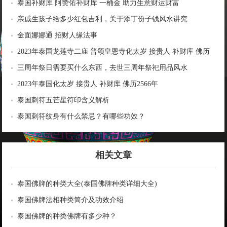
泰国补财库 阿赞佑补财库 一桶金 助力生意财运财富
亲戚生孩子给多少红包吉利，关于添丁份子钱风水讲究
金面娜娜通 招财人缘法事
2023年泰国龙莲寺二庙 普颂皇恩寺化太岁 接贵人 补财库 佛历
2566年
三周年祭日需要买什么东西，去世三周年祭祀用品风水
2023年泰国化太岁 接贵人 补财库 佛历2566年
泰国刺符五芒星符印含义解析
泰国刺符纹身有什么禁忌？有哪些功效？
相关文章
泰国佛牌的种类大全(泰国佛牌种类详细大全)
泰国佛牌法相种类简介及功效介绍
泰国佛牌的种类佛牌有多少种？