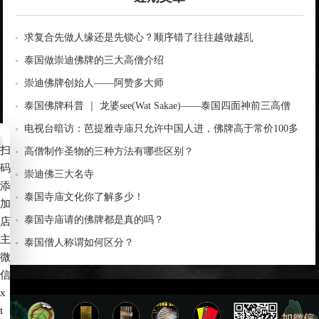
求复合先做人缘还是先锁心？顺序错了往往越做越乱
泰国做崇迪佛牌的三大高僧介绍
崇迪佛牌创始人——阿赞多大师
泰国佛牌科普 ｜ 龙婆see(Wat Sakae)——泰国四面神前三高僧
电视台暗访：芭提雅寺庙只允许中国人进，佛牌高于常价100多
扫
倍！
高僧制作圣物的三种方法有哪些区别？
码
崇迪佛三大名寺
添
泰国寺庙文化你了解多少！
加
泰国寺庙请的佛牌都是真的吗？
店
主
泰国僧人称谓如何区分？
微
信
x
t