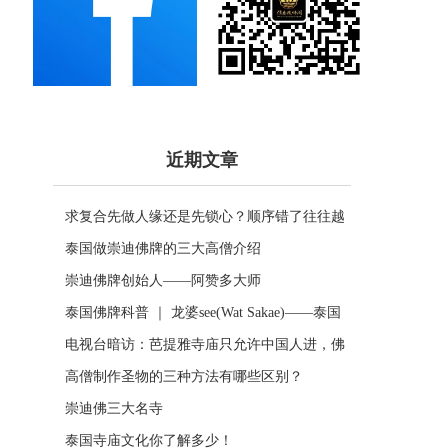
近期文章
求复合先做人缘还是先锁心？顺序错了往往越
做越乱
泰国做崇迪佛牌的三大高僧介绍
崇迪佛牌创始人——阿赞多大师
泰国佛牌科普 ｜ 龙婆see(Wat Sakae)——泰国
四面神前三高僧
电视台暗访：芭提雅寺庙只允许中国人进，佛
牌高于常价100多倍！
高僧制作圣物的三种方法有哪些区别？
崇迪佛三大名寺
泰国寺庙文化你了解多少！