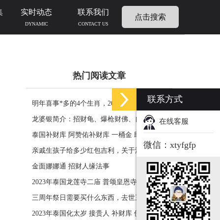
集
实时动态
联系我们
点击搜索
DYNAMIC
CONTACT US
热门阅读文章
联系方式
明年喜事*多的4个生肖，2024年什么生肖福运
临门好事连连
龙婆银简介：招财龟、爆枪财佛、自身佛牌的
在线客服
功效介绍
泰国补财库 阿赞佑补财库 一桶金 助力生意财
微信：xtyfgfp
运财富
亲戚生孩子给多少红包吉利，关于添丁份子钱
风水讲究
金面娜娜通 招财人缘法事
2023年泰国龙莲寺二庙 普颂皇恩寺化太岁 接
贵人 补财库 佛历2566年
三周年祭日需要买什么东西，去世三周年祭祀
用品风水
2023年泰国化太岁 接贵人 补财库 佛历2566年