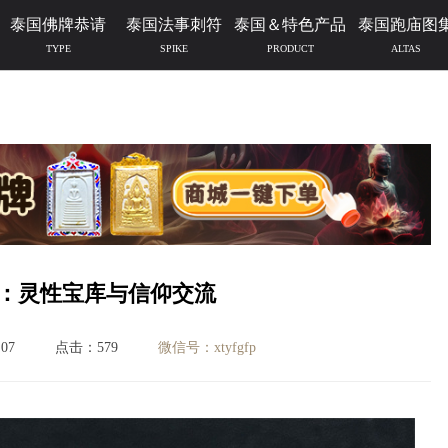
泰国佛牌恭请
泰国法事刺符
泰国＆特色产品
泰国跑庙图
TYPE
SPIKE
PRODUCT
ALTAS
：灵性宝库与信仰交流
07
点击：579
微信号：xtyfgfp