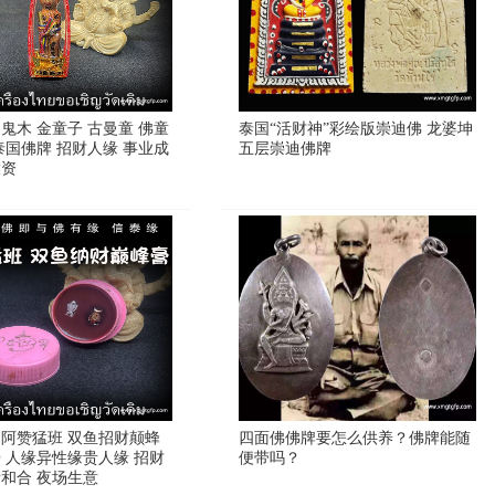
鬼木 金童子 古曼童 佛童
泰国“活财神”彩绘版崇迪佛 龙婆坤
泰国佛牌 招财人缘 事业成
五层崇迪佛牌
投资
 阿赞猛班 双鱼招财颠蜂
四面佛佛牌要怎么供养？佛牌能随
膏 人缘异性缘贵人缘 招财
便带吗？
情和合 夜场生意