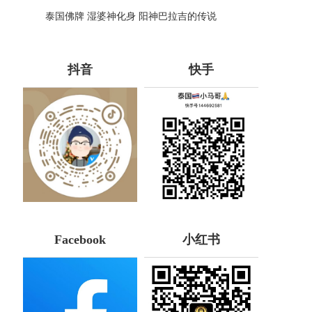
哪些种类！
泰国佛牌 湿婆神化身 阳神巴拉吉的传说
抖音
快手
Facebook
小红书