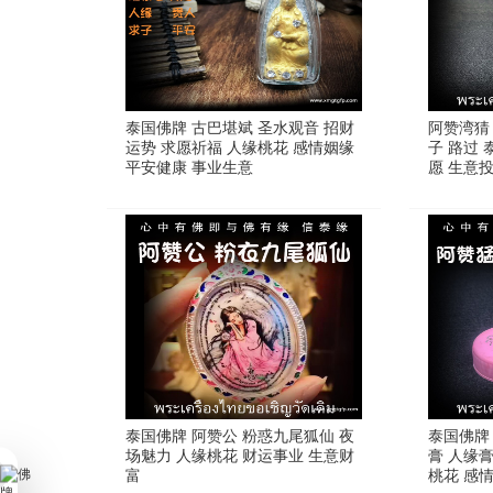
泰国佛牌 古巴堪斌 圣水观音 招财
阿赞湾猜 
运势 求愿祈福 人缘桃花 感情姻缘
子 路过 
平安健康 事业生意
愿 生意
泰国佛牌 阿赞公 粉惑九尾狐仙 夜
泰国佛牌
场魅力 人缘桃花 财运事业 生意财
膏 人缘
富
桃花 感