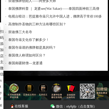
崇迪佛牌创始人——阿赞多大师
泰国佛牌科普 ｜ 龙婆see(Wat Sakae)——泰国四面神前三高僧
电视台暗访：芭提雅寺庙只允许中国人进，佛牌高于常价100多
倍！
高僧制作圣物的三种方法有哪些区别？
扫
崇迪佛三大名寺
码
泰国寺庙文化你了解多少！
添
泰国寺庙请的佛牌都是真的吗？
加
泰国僧人称谓如何区分？
店
主
泰国南疆财僧---龙婆通
微
信
x
t
备案号：
赣ICP备2022006539号-4
y
f
g
7*24小时服务热线：
在线客服
微信：xtyfgfp（点击复制）