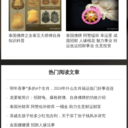
泰国佛牌之全泰五大师傅自身
泰国佛牌 阿赞猛班 幸运星 成
知识科普
愿招财 人缘桃花 魅力事业 转
运改运招财事业 生意投资
热门阅读文章
明年喜事*多的4个生肖，2024年什么生肖福运临门好事连连
龙婆银简介：招财龟、爆枪财佛、自身佛牌的功效介绍
泰国补财库 阿赞佑补财库 一桶金 助力生意财运财富
亲戚生孩子给多少红包吉利，关于添丁份子钱风水讲究
金面娜娜通 招财人缘法事