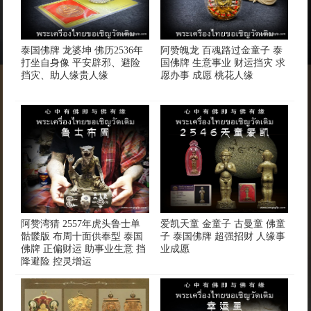
泰国佛牌 龙婆坤 佛历2536年
阿赞魄龙 百魂路过金童子 泰
打坐自身像 平安辟邪、避险
国佛牌 生意事业 财运挡灾 求
挡灾、助人缘贵人缘
愿办事 成愿 桃花人缘
阿赞湾猜 2557年虎头鲁士单
爱凯天童 金童子 古曼童 佛童
骷髅版 布周十面供奉型 泰国
子 泰国佛牌 超强招财 人缘事
佛牌 正偏财运 助事业生意 挡
业成愿
降避险 控灵增运