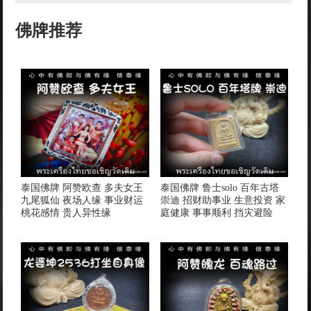
佛牌推荐
泰国佛牌 阿赞欧查 多夫女王
泰国佛牌 鲁士solo 百年古塔
九尾狐仙 夜场人缘 事业财运
崇迪 招财助事业 生意投资 家
桃花感情 贵人异性缘
庭健康 事事顺利 挡灾避险