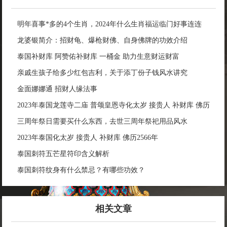
明年喜事*多的4个生肖，2024年什么生肖福运临门好事连连
龙婆银简介：招财龟、爆枪财佛、自身佛牌的功效介绍
泰国补财库 阿赞佑补财库 一桶金 助力生意财运财富
亲戚生孩子给多少红包吉利，关于添丁份子钱风水讲究
金面娜娜通 招财人缘法事
2023年泰国龙莲寺二庙 普颂皇恩寺化太岁 接贵人 补财库 佛历
2566年
三周年祭日需要买什么东西，去世三周年祭祀用品风水
2023年泰国化太岁 接贵人 补财库 佛历2566年
泰国刺符五芒星符印含义解析
泰国刺符纹身有什么禁忌？有哪些功效？
相关文章