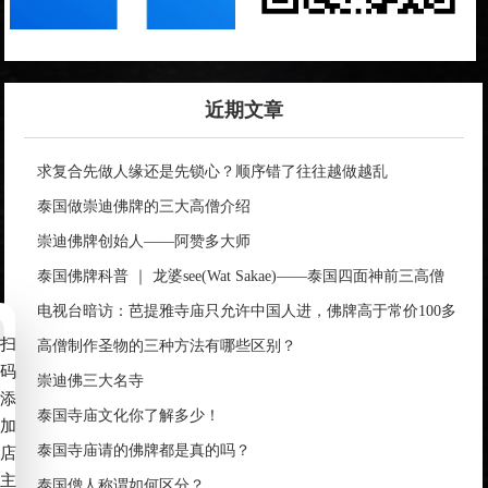
近期文章
求复合先做人缘还是先锁心？顺序错了往往越做越乱
泰国做崇迪佛牌的三大高僧介绍
崇迪佛牌创始人——阿赞多大师
泰国佛牌科普 ｜ 龙婆see(Wat Sakae)——泰国四面神前三高僧
电视台暗访：芭提雅寺庙只允许中国人进，佛牌高于常价100多
扫
倍！
高僧制作圣物的三种方法有哪些区别？
码
崇迪佛三大名寺
添
泰国寺庙文化你了解多少！
加
泰国寺庙请的佛牌都是真的吗？
店
主
泰国僧人称谓如何区分？