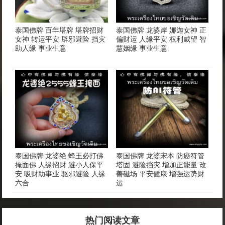
泰国佛牌 百年塔牌 塔牌招财
泰国佛牌 龙婆岸 娜迦女神 正
女神 转运平安 辟邪避险 挡灾
偏财运 人缘平安 权利威望 智
助人缘 事业生意
慧姻缘 事业生意
泰国佛牌 龙婆绝 蜂王必打佛
泰国佛牌 龙婆宋本 防癌符管
掩面佛 人缘招财 避小人保平
塔固 避险挡灾 增加正能量 改
安 吸财助事业 驱邪避险 人缘
善磁场 平安健康 增强运势财
六合
运
热门阅读文章