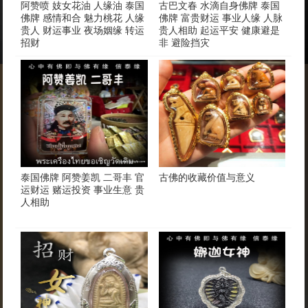
阿赞喷 妓女花油 人缘油 泰国
古巴文春 水滴自身佛牌 泰国
佛牌 感情和合 魅力桃花 人缘
佛牌 富贵财运 事业人缘 人脉
贵人 财运事业 夜场姻缘 转运
贵人相助 起运平安 健康避是
招财
非 避险挡灾
泰国佛牌 阿赞姜凯 二哥丰 官
古佛的收藏价值与意义
运财运 赌运投资 事业生意 贵
人相助