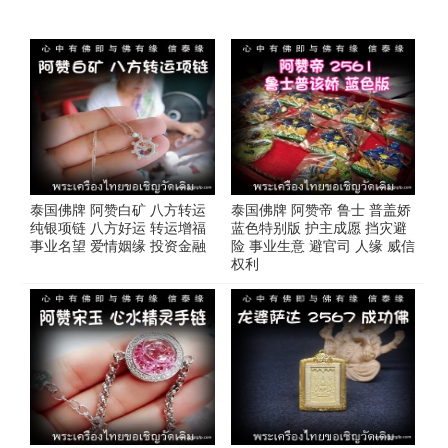
泰国佛牌 阿赞白矿 八方转运
泰国佛牌 阿赞帝 鲁士 普盖娇
纯银项链 八方好运 转运增福
蓝色特别版 护主成愿 挡灾避
事业名望 爱情姻缘 投资金融
险 事业生意 避官司 人缘 威信
权利