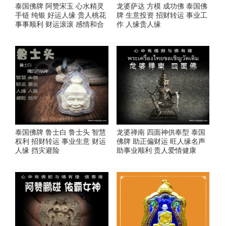
泰国佛牌 阿赞宋玉 心水精灵
龙婆萨达 方模 成功佛 泰国佛
手链 纯银 好运人缘 贵人桃花
牌 生意投资 招财转运 事业工
事事顺利 财运滚滚 感情和合
作 人缘贵人缘
泰国佛牌 鲁士白 鲁士头 智慧
龙婆禅南 四面神供奉型 泰国
权利 招财转运 事业生意 财运
佛牌 助正偏财运 旺人缘名声
人缘 挡灾避险
助事业顺利 贵人爱情健康