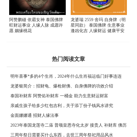
阿赞鹏碰 依霸女神 泰国佛牌
龙婆瑞 2559 舍玛 自身牌（明
旺财运事业 人缘人脉 成愿许
星同款） 泰国佛牌 生意事业
愿 姻缘桃花
逢凶化吉 人缘财运 健康平安
热门阅读文章
明年喜事*多的4个生肖，2024年什么生肖福运临门好事连连
龙婆银简介：招财龟、爆枪财佛、自身佛牌的功效介绍
泰国补财库 阿赞佑补财库 一桶金 助力生意财运财富
亲戚生孩子给多少红包吉利，关于添丁份子钱风水讲究
金面娜娜通 招财人缘法事
2023年泰国龙莲寺二庙 普颂皇恩寺化太岁 接贵人 补财库 佛历
2566年
三周年祭日需要买什么东西，去世三周年祭祀用品风水