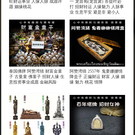
旺财运事业 人缘人脉 成愿许
一 龙普蜀(龙普肃) 菩提叶必
愿 姻缘桃花
打 招财转运 人缘魅力 人脉事
业 生意平安 避是非 避小人
泰国佛牌 阿赞湾猜 财富金童
阿赞湾猜 2557年 鬼妻娜娜情
子 古曼童 佛童子 招财人缘 生
降盒子 正偏财运 财富 人缘 姻
意投资事业成愿 金融风险
缘 魅力 桃花 情降