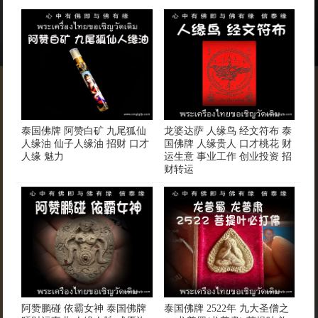
泰国佛牌 阿赞白矿 九尾狐仙
龙婆达萨 人缘鸟 经文符布 泰
人缘油 仙子人缘油 招财 口才
国佛牌 人缘贵人 口才桃花 财
人缘 魅力
运生意 事业工作 创业投资 招
财转运
阿赞鹏碰 依霸女神 泰国佛牌
泰国佛牌 2522年 九大圣僧之