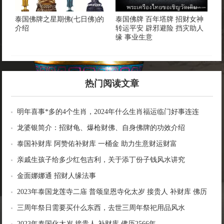
泰国佛牌之星期佛(七日佛)的
泰国佛牌 百年塔牌 招财女神
介绍
转运平安 辟邪避险 挡灾助人
缘 事业生意
热门阅读文章
明年喜事*多的4个生肖，2024年什么生肖福运临门好事连连
龙婆银简介：招财龟、爆枪财佛、自身佛牌的功效介绍
泰国补财库 阿赞佑补财库 一桶金 助力生意财运财富
亲戚生孩子给多少红包吉利，关于添丁份子钱风水讲究
金面娜娜通 招财人缘法事
2023年泰国龙莲寺二庙 普颂皇恩寺化太岁 接贵人 补财库 佛历
2566年
三周年祭日需要买什么东西，去世三周年祭祀用品风水
2023年泰国化太岁 接贵人 补财库 佛历2566年