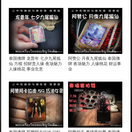
泰国佛牌 龙普年 七夕九尾狐
阿赞公 月夜九尾狐仙 泰国佛
仙 方模 招财贵人缘 夜场魅力
牌 夜场魅力 人缘桃花 财运事
人缘桃花 事业生意
业