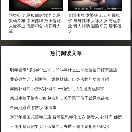
阿赞公 九尾狐仙魅力油 九尾
泰国佛牌 龙婆银 2528年爆枪
狐仙符布 泰国佛牌 招正偏财
佛 自身佛牌 人缘人脉 财运事
人缘事业 感情和合 桃花贵人
业 贵人相助 避险平安 辟邪挡
缘
灾
热门阅读文章
明年喜事*多的4个生肖，2024年什么生肖福运临门好事连连
龙婆银简介：招财龟、爆枪财佛、自身佛牌的功效介绍
泰国补财库 阿赞佑补财库 一桶金 助力生意财运财富
亲戚生孩子给多少红包吉利，关于添丁份子钱风水讲究
金面娜娜通 招财人缘法事
2023年泰国龙莲寺二庙 普颂皇恩寺化太岁 接贵人 补财库 佛历
2566年
三周年祭日需要买什么东西，去世三周年祭祀用品风水