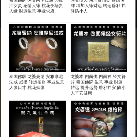
泰国佛牌 阿赞阿卡拉迪 59红
阿赞胡天 柬埔寨拍婴 泰国佛
油女灵 感情人缘 桃花夜场贵
牌 增加人缘财运 转运辟邪 挡
人缘 财运生意 事业求愿
降防小人
泰国佛牌 龙婆曼纳 安雅摩尼
龙婆本 四面佛 四面神 经文符
法戒 戒指 转运招财 事业生意
片 泰国佛牌 生意 事业 财运
人缘口才 桃花姻缘
转运 提升运势 辟邪挡灾 防小
人平安健康