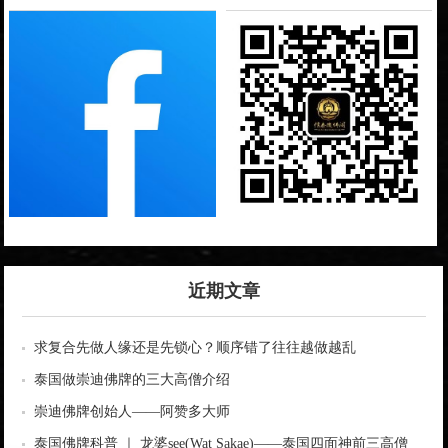
近期文章
求复合先做人缘还是先锁心？顺序错了往往越做越乱
泰国做崇迪佛牌的三大高僧介绍
崇迪佛牌创始人——阿赞多大师
泰国佛牌科普 ｜ 龙婆see(Wat Sakae)——泰国四面神前三高僧