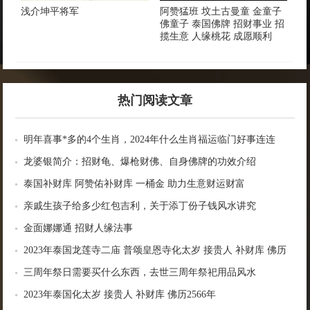
浅介坤平将军
阿赞猛班 坟土古曼童 金童子
佛童子 泰国佛牌 招财事业 招
揽生意 人缘桃花 成愿顺利
热门阅读文章
明年喜事*多的4个生肖，2024年什么生肖福运临门好事连连
龙婆银简介：招财龟、爆枪财佛、自身佛牌的功效介绍
泰国补财库 阿赞佑补财库 一桶金 助力生意财运财富
亲戚生孩子给多少红包吉利，关于添丁份子钱风水讲究
金面娜娜通 招财人缘法事
2023年泰国龙莲寺二庙 普颂皇恩寺化太岁 接贵人 补财库 佛历
2566年
三周年祭日需要买什么东西，去世三周年祭祀用品风水
2023年泰国化太岁 接贵人 补财库 佛历2566年