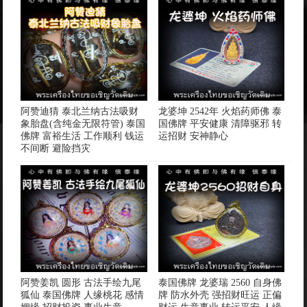
阿赞迪猜 泰北兰纳古法吸财
龙婆坤 2542年 火焰药师佛 泰
象胎盘(含纯金无限符管) 泰国
国佛牌 平安健康 清障驱邪 转
佛牌 富裕生活 工作顺利 钱运
运招财 安神静心
不间断 避险挡灾
阿赞姜凯 圆形 古法手绘九尾
泰国佛牌 龙婆瑞 2560 自身佛
狐仙 泰国佛牌 人缘桃花 感情
牌 防水外壳 强招财旺运 正偏