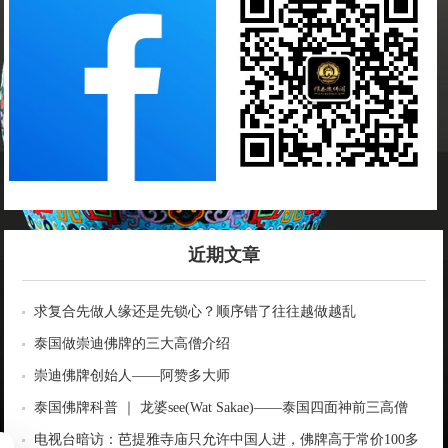
近期文章
求复合先做人缘还是先锁心？顺序错了往往越做越乱
泰国做崇迪佛牌的三大高僧介绍
崇迪佛牌创始人——阿赞多大师
泰国佛牌科普 ｜ 龙婆see(Wat Sakae)——泰国四面神前三高僧
电视台暗访：芭提雅寺庙只允许中国人进，佛牌高于常价100多