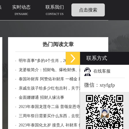
集
实时动态
联系我们
点击搜索
DYNAMIC
CONTACT US
热门阅读文章
联系方式
明年喜事*多的4个生肖，2024年什么生肖福运
临门好事连连
龙婆银简介：招财龟、爆枪财佛、自身佛牌的
在线客服
功效介绍
泰国补财库 阿赞佑补财库 一桶金 助力生意财
微信：xtyfgfp
运财富
亲戚生孩子给多少红包吉利，关于添丁份子钱
风水讲究
金面娜娜通 招财人缘法事
2023年泰国龙莲寺二庙 普颂皇恩寺化太岁 接
贵人 补财库 佛历2566年
三周年祭日需要买什么东西，去世三周年祭祀
用品风水
2023年泰国化太岁 接贵人 补财库 佛历2566年