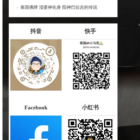
哪些种类！
泰国佛牌 湿婆神化身 阳神巴拉吉的传说
抖音
快手
Facebook
小红书