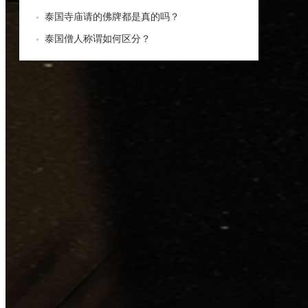
泰国寺庙请的佛牌都是真的吗？
泰国僧人称谓如何区分？