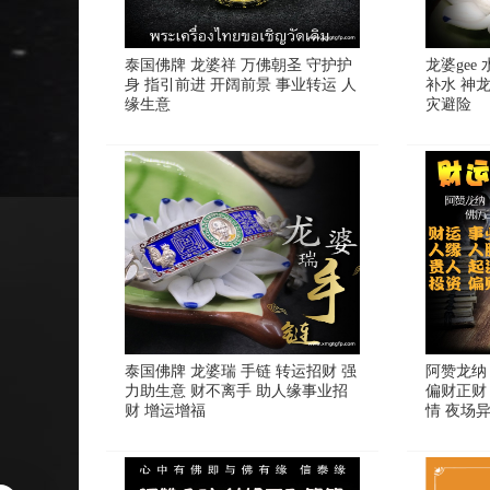
泰国佛牌 龙婆祥 万佛朝圣 守护护
龙婆gee
身 指引前进 开阔前景 事业转运 人
补水 神龙
缘生意
灾避险
泰国佛牌 龙婆瑞 手链 转运招财 强
阿赞龙纳
力助生意 财不离手 助人缘事业招
偏财正财
财 增运增福
情 夜场