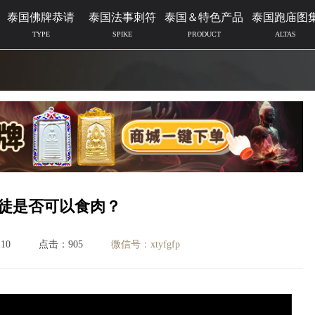
泰国佛牌恭请
泰国法事刺符
泰国＆特色产品
泰国跑庙图
TYPE
SPIKE
PRODUCT
ALTAS
徒是否可以食肉？
10
点击：905
微信号：xtyfgfp