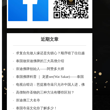
近期文章
求复合先做人缘还是先锁心？顺序错了往往越
做越乱
泰国做崇迪佛牌的三大高僧介绍
崇迪佛牌创始人——阿赞多大师
泰国佛牌科普 ｜ 龙婆see(Wat Sakae)——泰国
四面神前三高僧
电视台暗访：芭提雅寺庙只允许中国人进，佛
牌高于常价100多倍！
高僧制作圣物的三种方法有哪些区别？
崇迪佛三大名寺
泰国寺庙文化你了解多少！