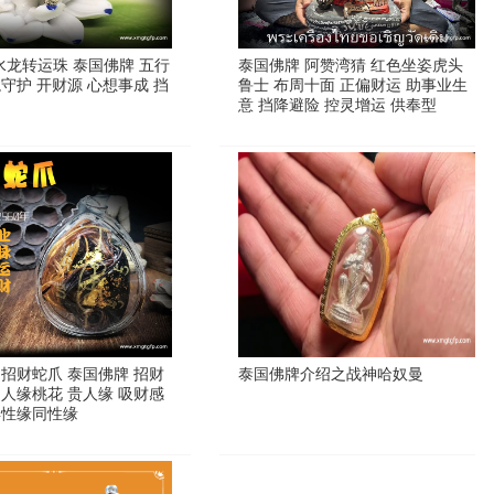
 水龙转运珠 泰国佛牌 五行
泰国佛牌 阿赞湾猜 红色坐姿虎头
守护 开财源 心想事成 挡
鲁士 布周十面 正偏财运 助事业生
意 挡降避险 控灵增运 供奉型
 招财蛇爪 泰国佛牌 招财
泰国佛牌介绍之战神哈奴曼
 人缘桃花 贵人缘 吸财感
异性缘同性缘