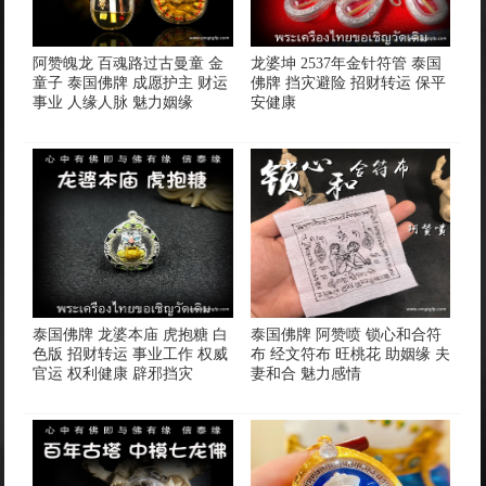
阿赞魄龙 百魂路过古曼童 金
龙婆坤 2537年金针符管 泰国
童子 泰国佛牌 成愿护主 财运
佛牌 挡灾避险 招财转运 保平
事业 人缘人脉 魅力姻缘
安健康
泰国佛牌 龙婆本庙 虎抱糖 白
泰国佛牌 阿赞喷 锁心和合符
色版 招财转运 事业工作 权威
布 经文符布 旺桃花 助姻缘 夫
官运 权利健康 辟邪挡灾
妻和合 魅力感情