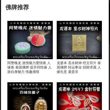
佛牌推荐
阿赞魄龙 迷情魅力爱情膏 人
龙婆本 圣水财神 经文符片 泰
缘膏 泰国佛牌 提升同性缘 人
国佛牌 转运事业 招财求愿 人
脉自身魅力 情趣感情
缘生意 避是非