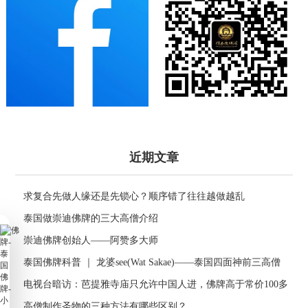
近期文章
求复合先做人缘还是先锁心？顺序错了往往越做越乱
泰国做崇迪佛牌的三大高僧介绍
崇迪佛牌创始人——阿赞多大师
泰国佛牌科普 ｜ 龙婆see(Wat Sakae)——泰国四面神前三高僧
电视台暗访：芭提雅寺庙只允许中国人进，佛牌高于常价100多
倍！
高僧制作圣物的三种方法有哪些区别？