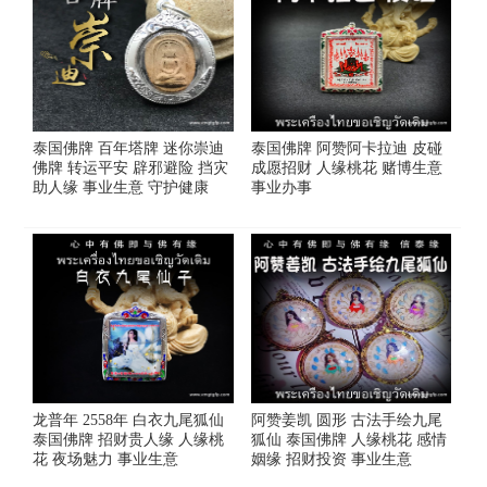
泰国佛牌 百年塔牌 迷你崇迪
泰国佛牌 阿赞阿卡拉迪 皮碰
佛牌 转运平安 辟邪避险 挡灾
成愿招财 人缘桃花 赌博生意
助人缘 事业生意 守护健康
事业办事
龙普年 2558年 白衣九尾狐仙
阿赞姜凯 圆形 古法手绘九尾
泰国佛牌 招财贵人缘 人缘桃
狐仙 泰国佛牌 人缘桃花 感情
花 夜场魅力 事业生意
姻缘 招财投资 事业生意