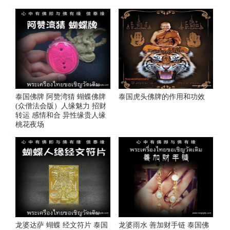
泰国佛牌 阿赞湾猜 蝴蝶佛牌
泰国虎头佛牌的作用和功效
(众僧法会版）人缘魅力 招财
转运 感情和合 异性缘贵人缘
桃花夜场
龙婆达萨 蝴蝶 经文符片 泰国
龙婆雨水 善加财手链 泰国佛