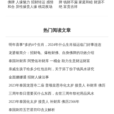
佛牌 人缘魅力 招财转运 感情
牌 钱财不漏 家庭和睦 财源不
和合 异性缘贵人缘 桃花夜场
绝 富贵吉祥
热门阅读文章
明年喜事*多的4个生肖，2024年什么生肖福运临门好事连连
龙婆银简介：招财龟、爆枪财佛、自身佛牌的功效介绍
泰国补财库 阿赞佑补财库 一桶金 助力生意财运财富
亲戚生孩子给多少红包吉利，关于添丁份子钱风水讲究
金面娜娜通 招财人缘法事
2023年泰国龙莲寺二庙 普颂皇恩寺化太岁 接贵人 补财库 佛历
2566年
三周年祭日需要买什么东西，去世三周年祭祀用品风水
2023年泰国化太岁 接贵人 补财库 佛历2566年
泰国刺符五芒星符印含义解析