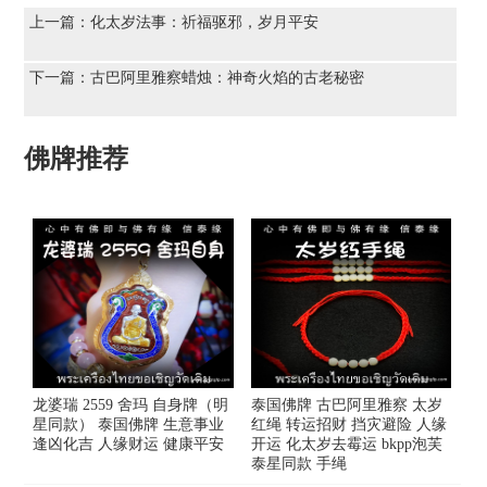
上一篇：
化太岁法事：祈福驱邪，岁月平安
下一篇：
古巴阿里雅察蜡烛：神奇火焰的古老秘密
佛牌推荐
龙婆瑞 2559 舍玛 自身牌（明
泰国佛牌 古巴阿里雅察 太岁
星同款） 泰国佛牌 生意事业
红绳 转运招财 挡灾避险 人缘
逢凶化吉 人缘财运 健康平安
开运 化太岁去霉运 bkpp泡芙
泰星同款 手绳