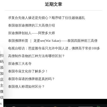
近期文章
求复合先做人缘还是先锁心？顺序错了往往越做越乱
泰国做崇迪佛牌的三大高僧介绍
崇迪佛牌创始人——阿赞多大师
泰国佛牌科普 ｜ 龙婆see(Wat Sakae)——泰国四面神前三高僧
电视台暗访：芭提雅寺庙只允许中国人进，佛牌高于常价100多
扫
倍！
高僧制作圣物的三种方法有哪些区别？
码
崇迪佛三大名寺
添
泰国寺庙文化你了解多少！
加
泰国寺庙请的佛牌都是真的吗？
店
主
泰国僧人称谓如何区分？
微
信
x