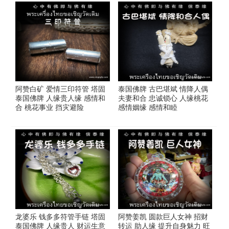
阿赞白矿 爱情三印符管 塔固
泰国佛牌 古巴堪斌 情降人偶
泰国佛牌 人缘贵人缘 感情和
夫妻和合 忠诚锁心 人缘桃花
合 桃花事业 挡灾避险
感情姻缘 感情和睦
龙婆乐 钱多多符管手链 塔固
阿赞姜凯 圆款巨人女神 招财
泰国佛牌 人缘贵人 财运生意
转运 助人缘 提升自身魅力 旺