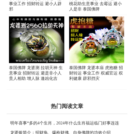
事业工作 招财转运 避小人辟
桃花助生意事业 去霉运 避小
邪
人是非 泰国佛牌
泰国佛牌 龙婆测 拉胡天神 生
泰国佛牌 龙婆本庙 虎抱糖 招
意事业 招财转运 避是非小人
财转运 事业工作 权威官运 权
贵人相助 增人脉 逢凶化吉
利健康 辟邪挡灾
热门阅读文章
明年喜事*多的4个生肖，2024年什么生肖福运临门好事连连
龙婆银简介：招财龟、爆枪财佛、自身佛牌的功效介绍