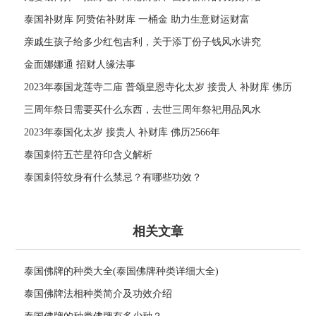
泰国补财库 阿赞佑补财库 一桶金 助力生意财运财富
亲戚生孩子给多少红包吉利，关于添丁份子钱风水讲究
金面娜娜通 招财人缘法事
2023年泰国龙莲寺二庙 普颂皇恩寺化太岁 接贵人 补财库 佛历
2566年
三周年祭日需要买什么东西，去世三周年祭祀用品风水
2023年泰国化太岁 接贵人 补财库 佛历2566年
泰国刺符五芒星符印含义解析
泰国刺符纹身有什么禁忌？有哪些功效？
相关文章
泰国佛牌的种类大全(泰国佛牌种类详细大全)
泰国佛牌法相种类简介及功效介绍