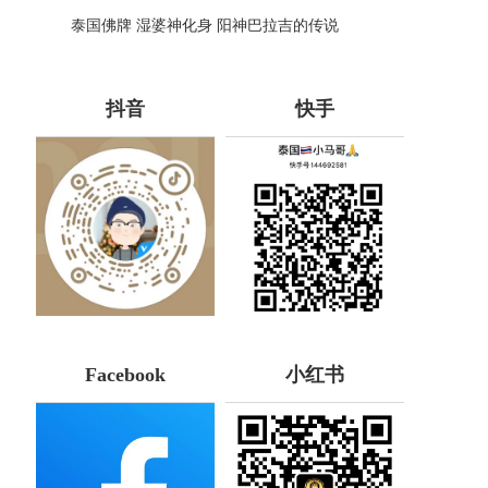
哪些种类！
泰国佛牌 湿婆神化身 阳神巴拉吉的传说
抖音
快手
Facebook
小红书