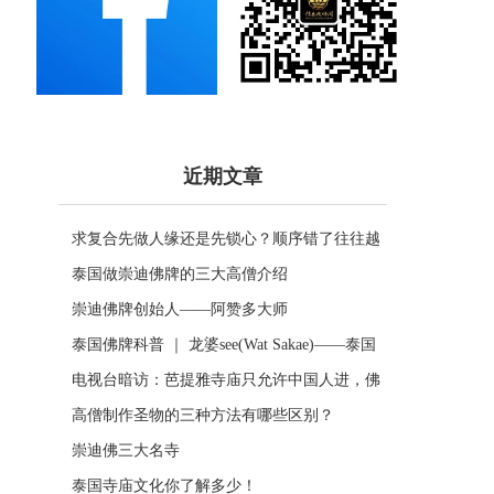
近期文章
求复合先做人缘还是先锁心？顺序错了往往越
做越乱
泰国做崇迪佛牌的三大高僧介绍
崇迪佛牌创始人——阿赞多大师
泰国佛牌科普 ｜ 龙婆see(Wat Sakae)——泰国
四面神前三高僧
电视台暗访：芭提雅寺庙只允许中国人进，佛
牌高于常价100多倍！
高僧制作圣物的三种方法有哪些区别？
崇迪佛三大名寺
泰国寺庙文化你了解多少！