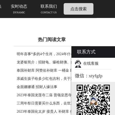
集
实时动态
联系我们
点击搜索
DYNAMIC
CONTACT US
热门阅读文章
联系方式
明年喜事*多的4个生肖，2024年什么生肖福运
临门好事连连
龙婆银简介：招财龟、爆枪财佛、自身佛牌的
在线客服
功效介绍
泰国补财库 阿赞佑补财库 一桶金 助力生意财
微信：xtyfgfp
运财富
亲戚生孩子给多少红包吉利，关于添丁份子钱
风水讲究
金面娜娜通 招财人缘法事
2023年泰国龙莲寺二庙 普颂皇恩寺化太岁 接
贵人 补财库 佛历2566年
三周年祭日需要买什么东西，去世三周年祭祀
用品风水
2023年泰国化太岁 接贵人 补财库 佛历2566年