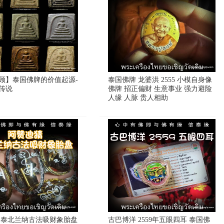
顾】泰国佛牌的价值起源-
泰国佛牌 龙婆洪 2555 小模自身像
传说
佛牌 招正偏财 生意事业 强力避险
人缘 人脉 贵人相助
 泰北兰纳古法吸财象胎盘
古巴博洋 2559年五眼四耳 泰国佛