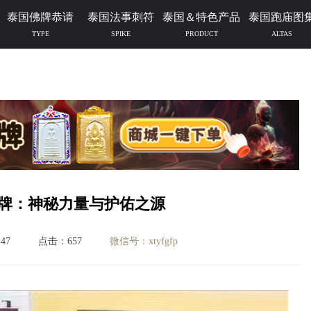
泰国佛牌恭请
泰国法事刺符
泰国＆特色产品
泰国跑庙图
TYPE
SPIKE
PRODUCT
ALTAS
牌：神秘力量与护佑之源
47
点击：657
微信号：xtyfgfp