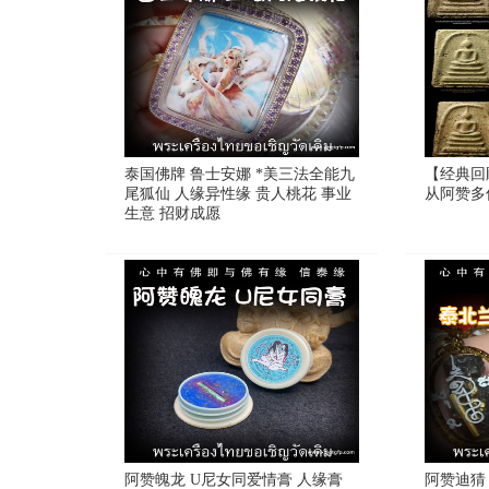
泰国佛牌 鲁士安娜 *美三法全能九
【经典回
尾狐仙 人缘异性缘 贵人桃花 事业
从阿赞多
生意 招财成愿
阿赞魄龙 U尼女同爱情膏 人缘膏
阿赞迪猜