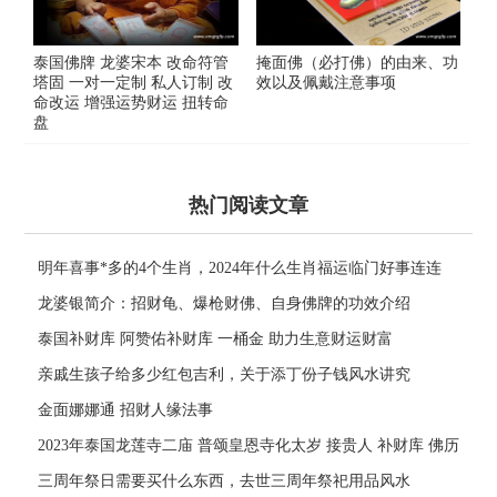
泰国佛牌 龙婆宋本 改命符管
掩面佛（必打佛）的由来、功
塔固 一对一定制 私人订制 改
效以及佩戴注意事项
命改运 增强运势财运 扭转命
盘
热门阅读文章
明年喜事*多的4个生肖，2024年什么生肖福运临门好事连连
龙婆银简介：招财龟、爆枪财佛、自身佛牌的功效介绍
泰国补财库 阿赞佑补财库 一桶金 助力生意财运财富
亲戚生孩子给多少红包吉利，关于添丁份子钱风水讲究
金面娜娜通 招财人缘法事
2023年泰国龙莲寺二庙 普颂皇恩寺化太岁 接贵人 补财库 佛历
2566年
三周年祭日需要买什么东西，去世三周年祭祀用品风水