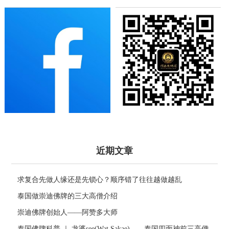
近期文章
求复合先做人缘还是先锁心？顺序错了往往越做越乱
泰国做崇迪佛牌的三大高僧介绍
崇迪佛牌创始人——阿赞多大师
泰国佛牌科普 ｜ 龙婆see(Wat Sakae)——泰国四面神前三高僧