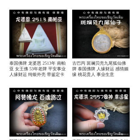
泰国佛牌 龙婆恩 2513年 南帕
古巴丙 斑斓贝壳九尾狐仙佛
亚 女王佛 53年老牌 平安事业
牌 泰国佛牌 人缘财运 感情姻
人缘财运 纯银外壳 带鉴定卡
缘 桃花贵人 事业生意