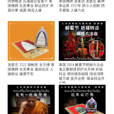
阿赞魄龙 百魂路过金童子 泰
泰国佛牌 龙婆洪 龙婆宏 象神
国佛牌 生意事业 财运挡灾 求
幸运星 2557年 防小人招财 挡
愿办事 成愿 桃花人缘
灾避险 人缘六合
龙婆丕 2522 南帕亚 女王佛 泰
泰国 2024 解夏节蜡烛大法会
国佛牌 生意事业 逢凶化吉 人
鬼王聚财辟邪护法天神 祈福
缘财运 健康平安
转运 增功德添福报 清业消障
避万难 提升运势 吸金转运升
运势