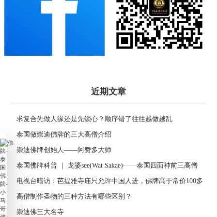
近期文章
求复合先做人缘还是先锁心？顺序错了往往越做越乱
泰国做崇迪佛牌的三大高僧介绍
崇迪佛牌创始人——阿赞多大师
泰国佛牌科普 ｜ 龙婆see(Wat Sakae)——泰国四面神前三高僧
电视台暗访：芭提雅寺庙只允许中国人进，佛牌高于常价100多
倍！
高僧制作圣物的三种方法有哪些区别？
崇迪佛三大名寺