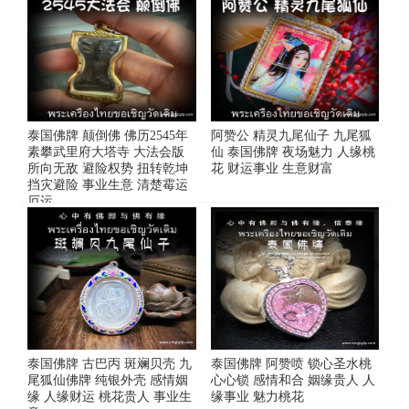
泰国佛牌 颠倒佛 佛历2545年
阿赞公 精灵九尾仙子 九尾狐
素攀武里府大塔寺 大法会版
仙 泰国佛牌 夜场魅力 人缘桃
所向无敌 避险权势 扭转乾坤
花 财运事业 生意财富
挡灾避险 事业生意 清楚霉运
厄运
泰国佛牌 古巴丙 斑斓贝壳 九
泰国佛牌 阿赞喷 锁心圣水桃
尾狐仙佛牌 纯银外壳 感情姻
心心锁 感情和合 姻缘贵人 人
缘 人缘财运 桃花贵人 事业生
缘事业 魅力桃花