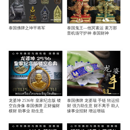
泰国佛牌之坤平将军
泰国鬼王—他冥素运 素万那
普机场守护神 泰国财神
龙婆坤 2536年 皇家纪念版 镂
泰国佛牌 龙婆瑞 手链 转运招
空自身像 泰国佛牌 正财偏财
财 强力助生意 财不离手 助人
横财 助事业 助生意
缘事业招财 增运增福