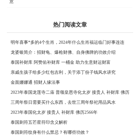
意
热门阅读文章
明年喜事*多的4个生肖，2024年什么生肖福运临门好事连连
龙婆银简介：招财龟、爆枪财佛、自身佛牌的功效介绍
泰国补财库 阿赞佑补财库 一桶金 助力生意财运财富
亲戚生孩子给多少红包吉利，关于添丁份子钱风水讲究
金面娜娜通 招财人缘法事
2023年泰国龙莲寺二庙 普颂皇恩寺化太岁 接贵人 补财库 佛历
2566年
三周年祭日需要买什么东西，去世三周年祭祀用品风水
2023年泰国化太岁 接贵人 补财库 佛历2566年
泰国刺符五芒星符印含义解析
泰国刺符纹身有什么禁忌？有哪些功效？