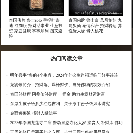
泰国佛牌 鲁士solo 菩提叶崇
泰国佛牌 鲁士白 凤凰姐姐 九
迪-红肉版 招财助事业 生意投
尾狐仙 感情和合 招财转运 异
资 家庭健康 事事顺利 挡灾避
性缘人缘 贵人桃花
险
热门阅读文章
明年喜事*多的4个生肖，2024年什么生肖福运临门好事连连
龙婆银简介：招财龟、爆枪财佛、自身佛牌的功效介绍
泰国补财库 阿赞佑补财库 一桶金 助力生意财运财富
亲戚生孩子给多少红包吉利，关于添丁份子钱风水讲究
金面娜娜通 招财人缘法事
2023年泰国龙莲寺二庙 普颂皇恩寺化太岁 接贵人 补财库 佛历
2566年
三周年祭日需要买什么东西，去世三周年祭祀用品风水