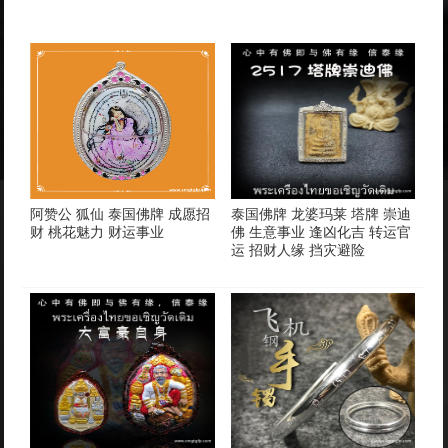
阿赞公 狐仙 泰国佛牌 成愿招
泰国佛牌 龙婆玛莱 塔牌 崇迪
财 桃花魅力 财运事业
佛 生意事业 逢凶化吉 转运官
运 招财人缘 挡灾避险