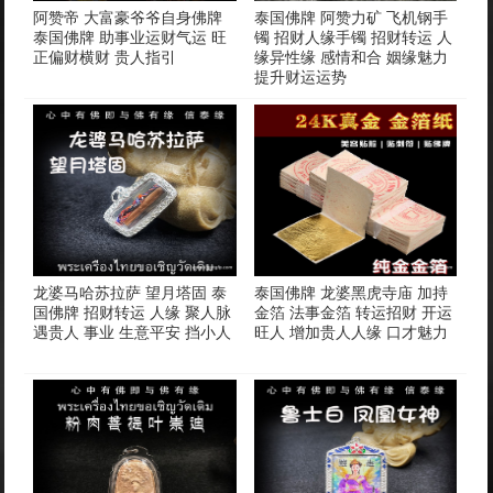
阿赞帝 大富豪爷爷自身佛牌
泰国佛牌 阿赞力矿 飞机钢手
泰国佛牌 助事业运财气运 旺
镯 招财人缘手镯 招财转运 人
正偏财横财 贵人指引
缘异性缘 感情和合 姻缘魅力
提升财运运势
龙婆马哈苏拉萨 望月塔固 泰
泰国佛牌 龙婆黑虎寺庙 加持
国佛牌 招财转运 人缘 聚人脉
金箔 法事金箔 转运招财 开运
遇贵人 事业 生意平安 挡小人
旺人 增加贵人人缘 口才魅力