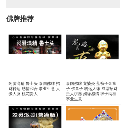
佛牌推荐
阿赞湾猜 鲁士头 泰国佛牌 招
泰国佛牌 龙婆炎 蓝裤子金童
财转运 感情和合 事业生意 人
子 佛童子 转运人缘 成愿招财
缘人脉 桃花贵人
贵人求愿 姻缘感情 求子纳福
事业生意