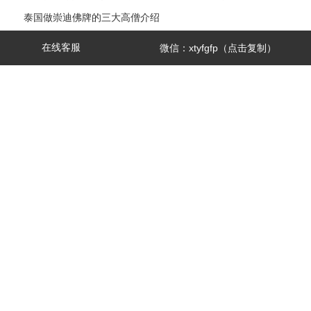
泰国做崇迪佛牌的三大高僧介绍
崇迪佛牌创始人——阿赞多大师
在线客服
微信：xtyfgfp（点击复制）
泰国佛牌科普 ｜ 龙婆see(Wat Sakae)——泰国四面神前三高僧
电视台暗访：芭提雅寺庙只允许中国人进，佛牌高于常价100多
扫
倍！
高僧制作圣物的三种方法有哪些区别？
码
崇迪佛三大名寺
添
泰国寺庙文化你了解多少！
加
泰国寺庙请的佛牌都是真的吗？
店
主
泰国僧人称谓如何区分？
微
信
x
t
备案号：
赣ICP备2022006539号-4
y
f