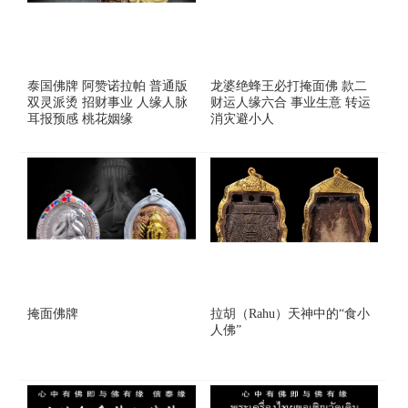
泰国佛牌 阿赞诺拉帕 普通版
龙婆绝蜂王必打掩面佛 款二
双灵派烫 招财事业 人缘人脉
财运人缘六合 事业生意 转运
耳报预感 桃花姻缘
消灾避小人
掩面佛牌
拉胡（Rahu）天神中的“食小
人佛”