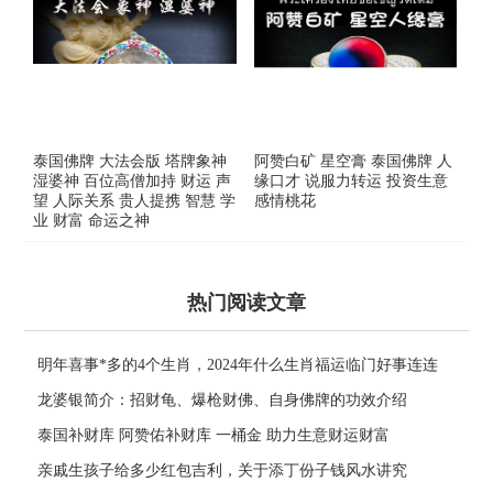
泰国佛牌 大法会版 塔牌象神
阿赞白矿 星空膏 泰国佛牌 人
湿婆神 百位高僧加持 财运 声
缘口才 说服力转运 投资生意
望 人际关系 贵人提携 智慧 学
感情桃花
业 财富 命运之神
热门阅读文章
明年喜事*多的4个生肖，2024年什么生肖福运临门好事连连
龙婆银简介：招财龟、爆枪财佛、自身佛牌的功效介绍
泰国补财库 阿赞佑补财库 一桶金 助力生意财运财富
亲戚生孩子给多少红包吉利，关于添丁份子钱风水讲究