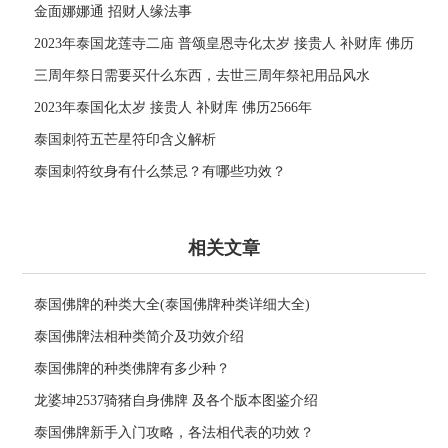
金面娜娜通 招财人缘法事
2023年泰国龙莲寺二庙 普颂皇恩寺化太岁 接贵人 补财库 佛历
2566年
三周年祭日需要买什么东西，去世三周年祭祀用品风水
2023年泰国化太岁 接贵人 补财库 佛历2566年
泰国刺符五芒星符印含义解析
泰国刺符纹身有什么禁忌？有哪些功效？
相关文章
泰国佛牌的种类大全(泰国佛牌种类详细大全)
泰国佛牌法相种类简介及功效介绍
泰国佛牌的种类佛牌有多少种？
龙婆坤2537骑猪自身佛牌 及各个版本图鉴介绍
泰国佛牌新手入门攻略，各法相代表的功效？