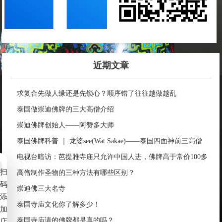
近期文章
求复合先做人缘还是先锁心？顺序错了往往越做越乱
泰国做崇迪佛牌的三大高僧介绍
崇迪佛牌创始人——阿赞多大师
泰国佛牌科普 ｜ 龙婆see(Wat Sakae)——泰国四面神前三高僧
电视台暗访：芭提雅寺庙只允许中国人进，佛牌高于常价100多
扫
倍！
高僧制作圣物的三种方法有哪些区别？
码
崇迪佛三大名寺
添
泰国寺庙文化你了解多少！
加
泰国寺庙请的佛牌都是真的吗？
店