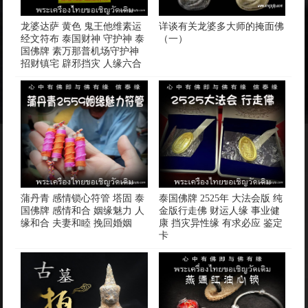
龙婆达萨 黄色 鬼王他维素运
详谈有关龙婆多大师的掩面佛
经文符布 泰国财神 守护神 泰
（一）
国佛牌 素万那普机场守护神
招财镇宅 辟邪挡灾 人缘六合
蒲丹青 感情锁心符管 塔固 泰
泰国佛牌 2525年 大法会版 纯
国佛牌 感情和合 姻缘魅力 人
金版行走佛 财运人缘 事业健
缘和合 夫妻和睦 挽回婚姻
康 挡灾异性缘 有求必应 鉴定
卡