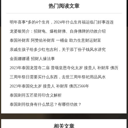
热门阅读文章
明年喜事*多的4个生肖，2024年什么生肖福运临门好事连连
龙婆银简介：招财龟、爆枪财佛、自身佛牌的功效介绍
泰国补财库 阿赞佑补财库 一桶金 助力生意财运财富
亲戚生孩子给多少红包吉利，关于添丁份子钱风水讲究
金面娜娜通 招财人缘法事
2023年泰国龙莲寺二庙 普颂皇恩寺化太岁 接贵人 补财库 佛历
2566年
三周年祭日需要买什么东西，去世三周年祭祀用品风水
2023年泰国化太岁 接贵人 补财库 佛历2566年
泰国刺符五芒星符印含义解析
泰国刺符纹身有什么禁忌？有哪些功效？
相关文章