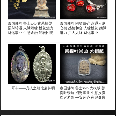
泰国佛牌 鲁士solo 古墓拍婴
泰国佛牌 阿赞白矿 燕通人缘
招财转运 人缘姻缘 桃花魅力
心锁 感情和合 人缘桃花 姻缘
财运事业 生意金融 逆转困境
魅力 贵人人脉 财运事业
二哥丰——凡人之躯比肩神明
泰国佛牌 鲁士solo 大模版 菩
提叶崇迪 招财事业 生意投资
挡灾避险 平安运势 家庭健康