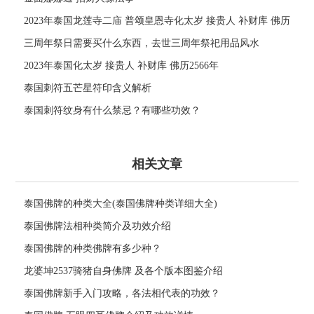
2023年泰国龙莲寺二庙 普颂皇恩寺化太岁 接贵人 补财库 佛历
2566年
三周年祭日需要买什么东西，去世三周年祭祀用品风水
2023年泰国化太岁 接贵人 补财库 佛历2566年
泰国刺符五芒星符印含义解析
泰国刺符纹身有什么禁忌？有哪些功效？
相关文章
泰国佛牌的种类大全(泰国佛牌种类详细大全)
泰国佛牌法相种类简介及功效介绍
泰国佛牌的种类佛牌有多少种？
龙婆坤2537骑猪自身佛牌 及各个版本图鉴介绍
泰国佛牌新手入门攻略，各法相代表的功效？