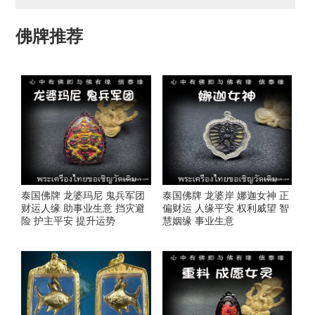
佛牌推荐
泰国佛牌 龙婆玛尼 鬼兵军团
泰国佛牌 龙婆岸 娜迦女神 正
财运人缘 助事业生意 挡灾避
偏财运 人缘平安 权利威望 智
险 护主平安 提升运势
慧姻缘 事业生意