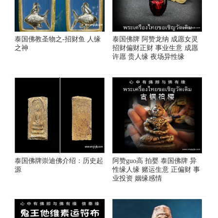
泰国佛教圣物之-招财鱼 人缘
泰国佛牌 阿赞龙纳 成愿女灵
之神
招财偏财正财 事业生意 成愿
许愿 贵人缘 夜场异性缘
泰国佛牌崇迪佛介绍：历史起
阿赞guo高 拍婴 泰国佛牌 异
源
性缘人缘 赌运生意 正偏财 事
业投资 姻缘感情