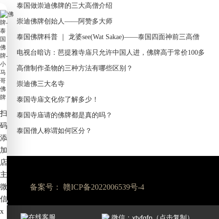
泰国做崇迪佛牌的三大高僧介绍
崇迪佛牌创始人——阿赞多大师
泰国佛牌科普 ｜ 龙婆see(Wat Sakae)——泰国四面神前三高僧
电视台暗访：芭提雅寺庙只允许中国人进，佛牌高于常价100多
倍！
高僧制作圣物的三种方法有哪些区别？
崇迪佛三大名寺
泰国寺庙文化你了解多少！
扫
泰国寺庙请的佛牌都是真的吗？
码
泰国僧人称谓如何区分？
添
加
店
主
微
备案号：
赣ICP备2022006539号-4
信
x
7*24小时服务热线：
在线客服
微信：xtyfgfp（点击复制）