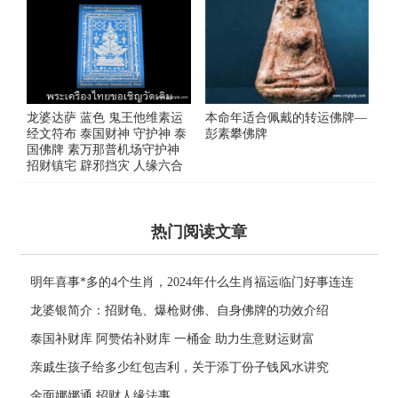
龙婆达萨 蓝色 鬼王他维素运
本命年适合佩戴的转运佛牌—
经文符布 泰国财神 守护神 泰
彭素攀佛牌
国佛牌 素万那普机场守护神
招财镇宅 辟邪挡灾 人缘六合
热门阅读文章
明年喜事*多的4个生肖，2024年什么生肖福运临门好事连连
龙婆银简介：招财龟、爆枪财佛、自身佛牌的功效介绍
泰国补财库 阿赞佑补财库 一桶金 助力生意财运财富
亲戚生孩子给多少红包吉利，关于添丁份子钱风水讲究
金面娜娜通 招财人缘法事