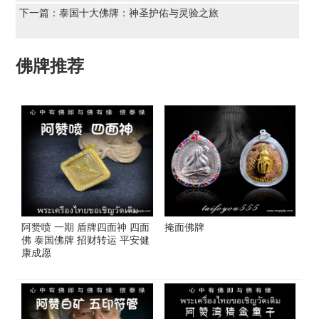
下一篇：
泰国十大佛牌：神圣护佑与灵验之旅
佛牌推荐
阿赞喷 一期 盾牌四面神 四面
掩面佛牌
佛 泰国佛牌 招财转运 平安健
康成愿