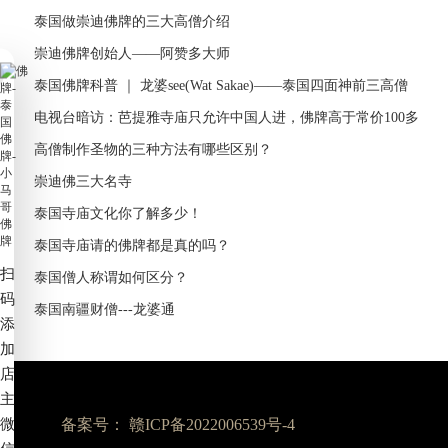
泰国做崇迪佛牌的三大高僧介绍
崇迪佛牌创始人——阿赞多大师
泰国佛牌科普 ｜ 龙婆see(Wat Sakae)——泰国四面神前三高僧
电视台暗访：芭提雅寺庙只允许中国人进，佛牌高于常价100多
倍！
高僧制作圣物的三种方法有哪些区别？
崇迪佛三大名寺
泰国寺庙文化你了解多少！
泰国寺庙请的佛牌都是真的吗？
扫
泰国僧人称谓如何区分？
码
泰国南疆财僧---龙婆通
添
加
店
主
微
备案号：
赣ICP备2022006539号-4