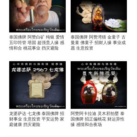
泰国佛牌 阿赞白矿 纯银 爱情
泰国佛牌 阿赞湾猜 金童子 古
五印符管 塔固 超强贵人缘 感
曼童 佛童子 招财人缘 事业成
情和合 桃花事业 挡灾避险
愿 生意投资
龙婆萨达 七龙佛 泰国佛牌 招
阿赞阿卡拉迪 灵木邪拍婴 泰
财事业 生意投资 平安运势 家
国佛牌 招正偏桃花 财运异性
庭健康 挡灾避险
缘 感情和合夜场