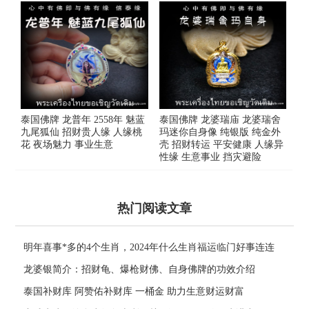
泰国佛牌 龙普年 2558年 魅蓝
泰国佛牌 龙婆瑞庙 龙婆瑞舍
九尾狐仙 招财贵人缘 人缘桃
玛迷你自身像 纯银版 纯金外
花 夜场魅力 事业生意
壳 招财转运 平安健康 人缘异
性缘 生意事业 挡灾避险
热门阅读文章
明年喜事*多的4个生肖，2024年什么生肖福运临门好事连连
龙婆银简介：招财龟、爆枪财佛、自身佛牌的功效介绍
泰国补财库 阿赞佑补财库 一桶金 助力生意财运财富