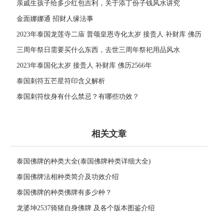
亲戚生孩子给多少红包吉利，关于添丁份子钱风水讲究
金面娜娜通 招财人缘法事
2023年泰国龙莲寺二庙 普颂皇恩寺化太岁 接贵人 补财库 佛历
2566年
三周年祭日需要买什么东西，去世三周年祭祀用品风水
2023年泰国化太岁 接贵人 补财库 佛历2566年
泰国刺符五芒星符印含义解析
泰国刺符纹身有什么禁忌？有哪些功效？
相关文章
泰国佛牌的种类大全(泰国佛牌种类详细大全)
泰国佛牌法相种类简介及功效介绍
泰国佛牌的种类佛牌有多少种？
龙婆坤2537骑猪自身佛牌 及各个版本图鉴介绍