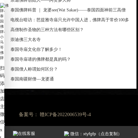
崇迪佛牌创始人——阿赞多大师
泰国佛牌科普 ｜ 龙婆see(Wat Sakae)——泰国四面神前三高僧
电视台暗访：芭提雅寺庙只允许中国人进，佛牌高于常价100多
倍！
高僧制作圣物的三种方法有哪些区别？
崇迪佛三大名寺
泰国寺庙文化你了解多少！
泰国寺庙请的佛牌都是真的吗？
扫
泰国僧人称谓如何区分？
码
泰国南疆财僧---龙婆通
添
加
店
主
微
备案号：
赣ICP备2022006539号-4
信
x
7*24小时服务热线：
在线客服
微信：xtyfgfp（点击复制）
t