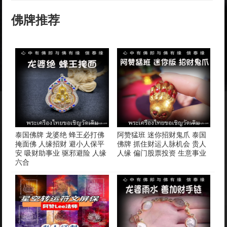
佛牌推荐
泰国佛牌 龙婆绝 蜂王必打佛
阿赞猛班 迷你招财鬼爪 泰国
掩面佛 人缘招财 避小人保平
佛牌 抓住财运人脉机会 贵人
安 吸财助事业 驱邪避险 人缘
人缘 偏门股票投资 生意事业
六合