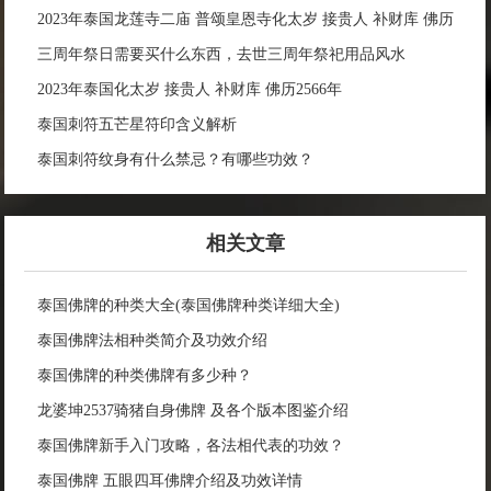
2023年泰国龙莲寺二庙 普颂皇恩寺化太岁 接贵人 补财库 佛历
2566年
三周年祭日需要买什么东西，去世三周年祭祀用品风水
2023年泰国化太岁 接贵人 补财库 佛历2566年
泰国刺符五芒星符印含义解析
泰国刺符纹身有什么禁忌？有哪些功效？
相关文章
泰国佛牌的种类大全(泰国佛牌种类详细大全)
泰国佛牌法相种类简介及功效介绍
泰国佛牌的种类佛牌有多少种？
龙婆坤2537骑猪自身佛牌 及各个版本图鉴介绍
泰国佛牌新手入门攻略，各法相代表的功效？
泰国佛牌 五眼四耳佛牌介绍及功效详情