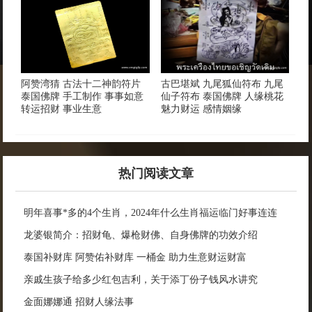
阿赞湾猜 古法十二神韵符片
古巴堪斌 九尾狐仙符布 九尾
泰国佛牌 手工制作 事事如意
仙子符布 泰国佛牌 人缘桃花
转运招财 事业生意
魅力财运 感情姻缘
热门阅读文章
明年喜事*多的4个生肖，2024年什么生肖福运临门好事连连
龙婆银简介：招财龟、爆枪财佛、自身佛牌的功效介绍
泰国补财库 阿赞佑补财库 一桶金 助力生意财运财富
亲戚生孩子给多少红包吉利，关于添丁份子钱风水讲究
金面娜娜通 招财人缘法事