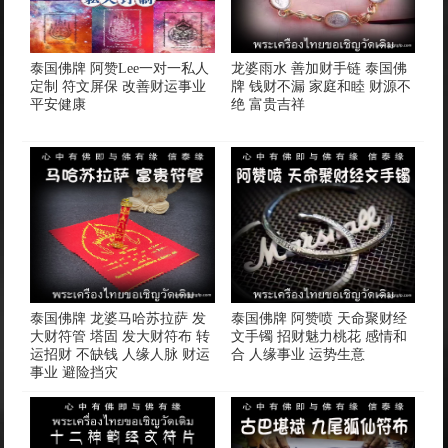
泰国佛牌 阿赞Lee一对一私人
龙婆雨水 善加财手链 泰国佛
定制 符文屏保 改善财运事业
牌 钱财不漏 家庭和睦 财源不
平安健康
绝 富贵吉祥
泰国佛牌 龙婆马哈苏拉萨 发
泰国佛牌 阿赞喷 天命聚财经
大财符管 塔固 发大财符布 转
文手镯 招财魅力桃花 感情和
运招财 不缺钱 人缘人脉 财运
合 人缘事业 运势生意
事业 避险挡灾