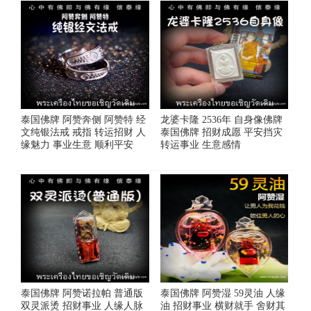
泰国佛牌 阿赞奔侧 阿赞特 经
龙婆卡隆 2536年 自身像佛牌
文纯银法戒 戒指 转运招财 人
泰国佛牌 招财成愿 平安挡灾
缘魅力 事业生意 顺利平安
转运事业 生意感情
泰国佛牌 阿赞诺拉帕 普通版
泰国佛牌 阿赞湿 59灵油 人缘
双灵派烫 招财事业 人缘人脉
油 招财事业 横财就手 舍财其