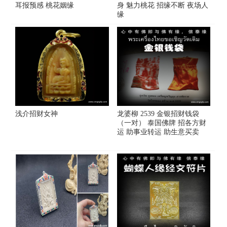
耳报预感 桃花姻缘
身 魅力桃花 招缘不断 夜场人
缘
浅介招财女神
龙婆柳 2539 金银招财钱袋
（一对） 泰国佛牌 招各方财
运 助事业转运 助生意买卖