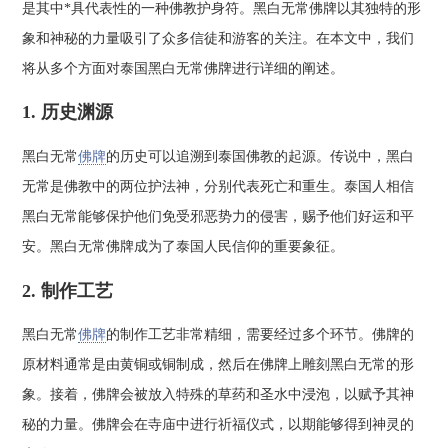
是其中*具代表性的一种佛教护身符。黑白无常佛牌以其独特的形
象和神秘的力量吸引了众多信徒和游客的关注。在本文中，我们
将从多个方面对泰国黑白无常佛牌进行详细的阐述。
1. 历史渊源
黑白无常
佛牌
的历史可以追溯到泰国佛教的起源。传说中，黑白
无常是佛教中的两位护法神，分别代表死亡和重生。泰国人相信
黑白无常能够保护他们免受邪恶势力的侵害，赐予他们好运和平
安。黑白无常佛牌成为了泰国人民信仰的重要象征。
2. 制作工艺
黑白无常
佛牌
的制作工艺非常精细，需要经过多个环节。佛牌的
原材料通常是由黄铜或铜制成，然后在佛牌上雕刻黑白无常的形
象。接着，佛牌会被放入特殊的草药和圣水中浸泡，以赋予其神
秘的力量。佛牌会在寺庙中进行祈福仪式，以期能够得到神灵的