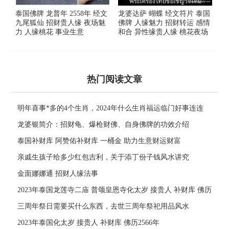
泰国佛牌 龙普年 2558年 经文
龙婆达萨 蝴蝶 经文符片 泰国
九尾狐仙 招财贵人缘 夜场魅
佛牌 人缘魅力 招财转运 感情
力 人缘桃花 事业生意
和合 异性缘贵人缘 桃花夜场
热门阅读文章
明年喜事*多的4个生肖，2024年什么生肖福运临门好事连连
龙婆银简介：招财龟、爆枪财佛、自身佛牌的功效介绍
泰国补财库 阿赞佑补财库 一桶金 助力生意财运财富
亲戚生孩子给多少红包吉利，关于添丁份子钱风水讲究
金面娜娜通 招财人缘法事
2023年泰国龙莲寺二庙 普颂皇恩寺化太岁 接贵人 补财库 佛历
2566年
三周年祭日需要买什么东西，去世三周年祭祀用品风水
2023年泰国化太岁 接贵人 补财库 佛历2566年