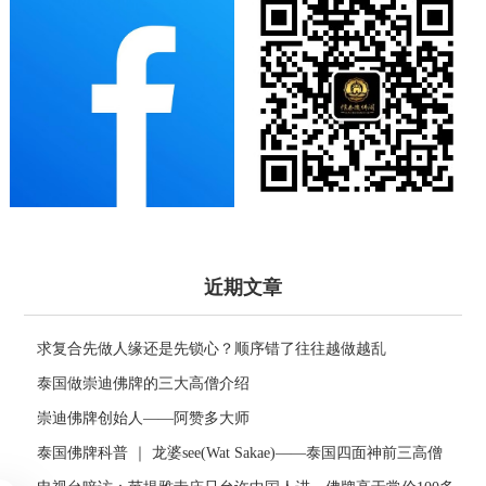
近期文章
求复合先做人缘还是先锁心？顺序错了往往越做越乱
泰国做崇迪佛牌的三大高僧介绍
崇迪佛牌创始人——阿赞多大师
泰国佛牌科普 ｜ 龙婆see(Wat Sakae)——泰国四面神前三高僧