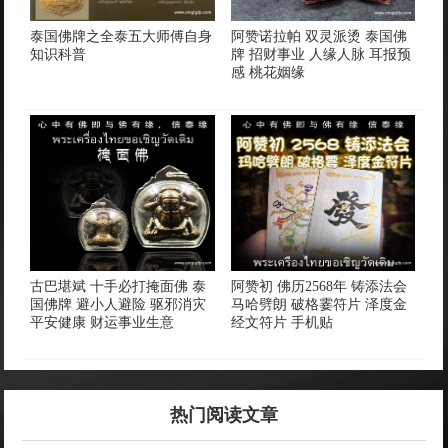
泰国佛牌之全泰五大师傅自身
阿赞诺拉帕 双灵派烫 泰国佛
知识科普
牌 招财事业 人缘人脉 耳报预
感 桃花姻缘
古巴堪斌 十手必打掩面佛 泰
阿赞初 佛历2568年 铸添法会
国佛牌 避小人避险 驱邪消灾
马哈劈朗 破格霎符片 泽度金
平安健康 财运事业生意
经文符片 手机贴
热门阅读文章