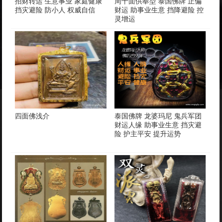
招财转运 生意事业 家庭健康
周十面供奉型 泰国佛牌 正偏
挡灾避险 防小人 权威自信
财运 助事业生意 挡降避险 控
灵增运
四面佛浅介
泰国佛牌 龙婆玛尼 鬼兵军团
财运人缘 助事业生意 挡灾避
险 护主平安 提升运势