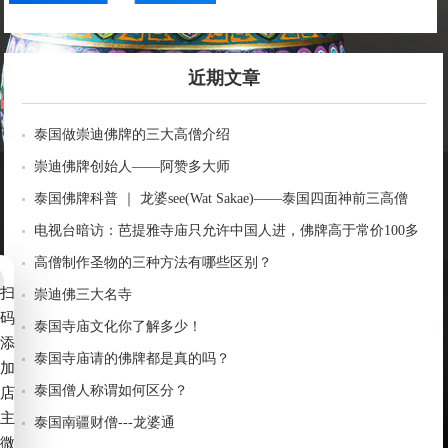
近期文章
泰国做崇迪佛牌的三大高僧介绍
崇迪佛牌创始人——阿赞多大师
泰国佛牌科普 ｜ 龙婆see(Wat Sakae)——泰国四面神前三高僧
电视台暗访：芭提雅寺庙只允许中国人进，佛牌高于常价100多
倍！
高僧制作圣物的三种方法有哪些区别？
扫
崇迪佛三大名寺
码
泰国寺庙文化你了解多少！
添
泰国寺庙请的佛牌都是真的吗？
加
泰国僧人称谓如何区分？
店
主
泰国南疆财僧---龙婆通
微