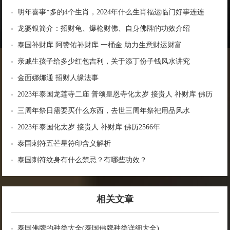
明年喜事*多的4个生肖，2024年什么生肖福运临门好事连连
龙婆银简介：招财龟、爆枪财佛、自身佛牌的功效介绍
泰国补财库 阿赞佑补财库 一桶金 助力生意财运财富
亲戚生孩子给多少红包吉利，关于添丁份子钱风水讲究
金面娜娜通 招财人缘法事
2023年泰国龙莲寺二庙 普颂皇恩寺化太岁 接贵人 补财库 佛历
2566年
三周年祭日需要买什么东西，去世三周年祭祀用品风水
2023年泰国化太岁 接贵人 补财库 佛历2566年
泰国刺符五芒星符印含义解析
泰国刺符纹身有什么禁忌？有哪些功效？
相关文章
泰国佛牌的种类大全(泰国佛牌种类详细大全)