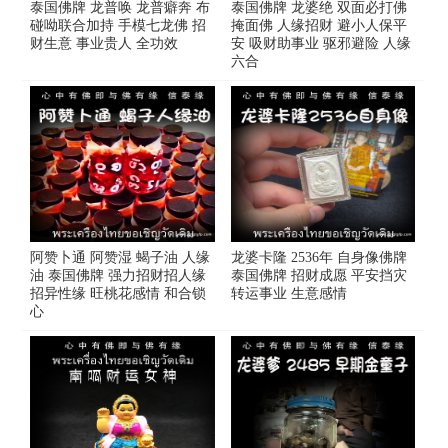
泰国佛牌 龙普唤 龙普癖奔 布
泰国佛牌 龙婆绝 双面必打佛
碰呦联合加持 手模七龙佛 招
掩面佛 人缘招财 避小人保平
财生意 事业贵人 全功效
安 吸财助事业 驱邪避险 人缘
六合
阿赞卜通 阿赞湿 蝎子油 人缘
龙婆卡隆 2536年 自身像佛牌
油 泰国佛牌 强力招财招人缘
泰国佛牌 招财成愿 平安挡灾
招异性缘 旺桃花感情 和合锁
转运事业 生意感情
心