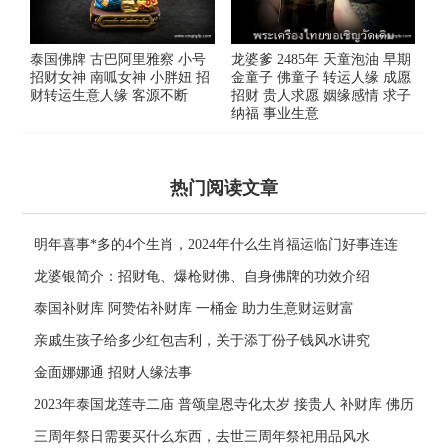
泰国佛牌 古巴阿里雅察 小号
龙婆爹 2485年 天童泡油 早期
招财女神 南呱女神 小胖妞 招
金童子 佛童子 转运人缘 成愿
财转运生意人缘 客源不断
招财 贵人求愿 姻缘感情 求子
纳福 事业生意
热门阅读文章
明年喜事*多的4个生肖，2024年什么生肖福运临门好事连连
龙婆银简介：招财龟、爆枪财佛、自身佛牌的功效介绍
泰国补财库 阿赞佑补财库 一桶金 助力生意财运财富
亲戚生孩子给多少红包吉利，关于添丁份子钱风水讲究
金面娜娜通 招财人缘法事
2023年泰国龙莲寺二庙 普颂皇恩寺化太岁 接贵人 补财库 佛历
2566年
三周年祭日需要买什么东西，去世三周年祭祀用品风水