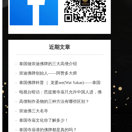
近期文章
泰国做崇迪佛牌的三大高僧介绍
崇迪佛牌创始人——阿赞多大师
泰国佛牌科普 ｜ 龙婆see(Wat Sakae)——泰国
四面神前三高僧
电视台暗访：芭提雅寺庙只允许中国人进，佛
牌高于常价100多倍！
高僧制作圣物的三种方法有哪些区别？
崇迪佛三大名寺
泰国寺庙文化你了解多少！
泰国寺庙请的佛牌都是真的吗？