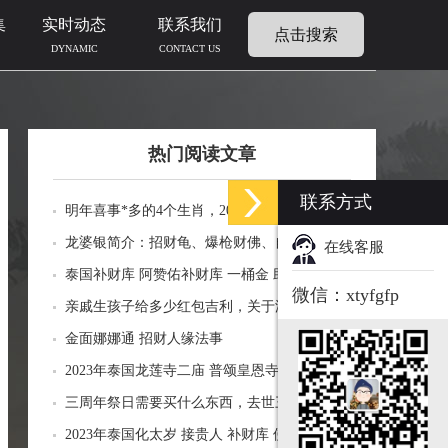
集
实时动态
联系我们
点击搜索
DYNAMIC
CONTACT US
热门阅读文章
联系方式
明年喜事*多的4个生肖，2024年什么生肖福运
临门好事连连
龙婆银简介：招财龟、爆枪财佛、自身佛牌的
在线客服
功效介绍
泰国补财库 阿赞佑补财库 一桶金 助力生意财
微信：xtyfgfp
运财富
亲戚生孩子给多少红包吉利，关于添丁份子钱
风水讲究
金面娜娜通 招财人缘法事
2023年泰国龙莲寺二庙 普颂皇恩寺化太岁 接
贵人 补财库 佛历2566年
三周年祭日需要买什么东西，去世三周年祭祀
用品风水
2023年泰国化太岁 接贵人 补财库 佛历2566年