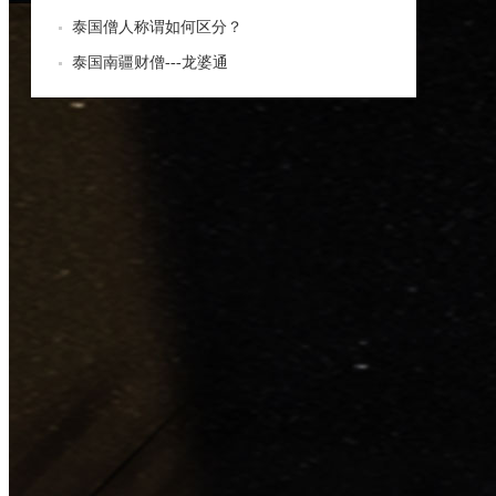
泰国僧人称谓如何区分？
泰国南疆财僧---龙婆通