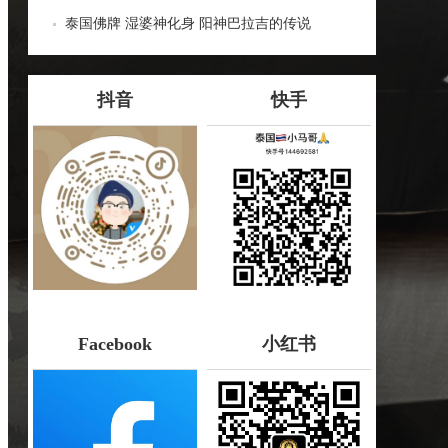
哪些种类！
泰国佛牌 湿婆神化身 阳神巴拉吉的传说
抖音
快手
Facebook
小红书