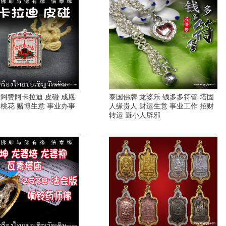
 阿赞阿卡拉迪 皮碰 成愿
泰国佛牌 龙婆乐 钱多多符管 塔固
缘桃花 赌博生意 事业办事
人缘贵人 财运生意 事业工作 招财
转运 避小人辟邪