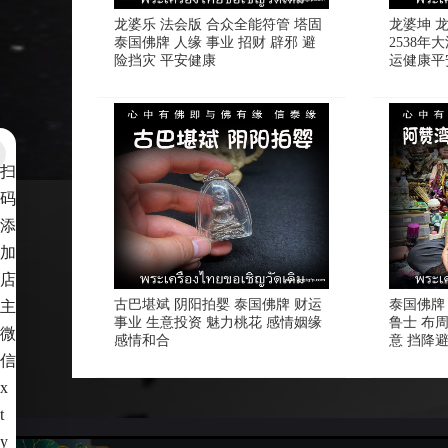
龙婆乐 法会版 合众全能符管 塔固
龙婆坤 
泰国佛牌 人缘 事业 招财 辟邪 避
2538年
险挡灾 平安健康
运健康平
扫
码
添
加
店
古巴堪斌 阴阳拍婴 泰国佛牌 财运
泰国佛牌
主
事业 生意投资 魅力桃花 感情姻缘
鲁士 布
微
感情和合
意 挡降
信
x
t
y