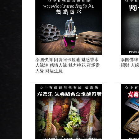
泰国佛牌 阿赞阿卡拉迪 魅惑香水
泰国佛牌
人缘油 感情人缘 魅力桃花 夜场贵
招财 人
人缘 财运生意