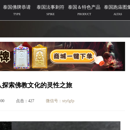
泰国佛牌恭请
泰国法事刺符
泰国＆特色产品
泰国跑庙图
TYPE
SPIKE
PRODUCT
ALTAS
入探索佛教文化的灵性之旅
00
点击：427
微信号：xtyfgfp