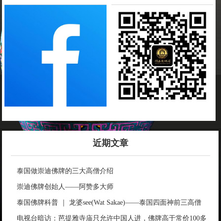
近期文章
泰国做崇迪佛牌的三大高僧介绍
崇迪佛牌创始人——阿赞多大师
泰国佛牌科普 ｜ 龙婆see(Wat Sakae)——泰国四面神前三高僧
电视台暗访：芭提雅寺庙只允许中国人进，佛牌高于常价100多