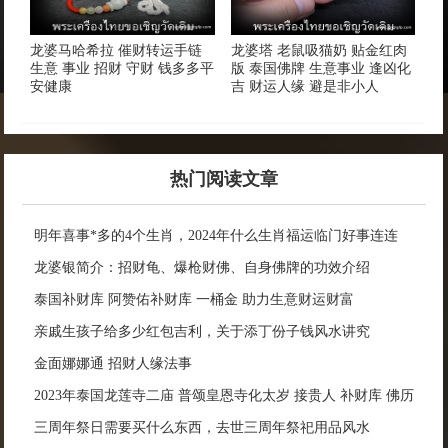
龙婆马哈希拉 催财转运手链
龙婆塔 老鼠吸猫奶 贴金红肉
生意 事业 招财 守财 钱多多平
版 泰国佛牌 生意事业 逢凶化
安健康
吉 财运人缘 避是非小人
热门阅读文章
明年喜事*多的4个生肖，2024年什么生肖福运临门好事连连
龙婆银简介：招财龟、爆枪财佛、自身佛牌的功效介绍
泰国补财库 阿赞佑补财库 一桶金 助力生意财运财富
亲戚生孩子给多少红包吉利，关于添丁份子钱风水讲究
金面娜娜通 招财人缘法事
2023年泰国龙莲寺二庙 普颂皇恩寺化太岁 接贵人 补财库 佛历
2566年
三周年祭日需要买什么东西，去世三周年祭祀用品风水