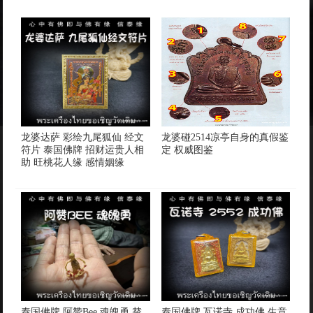
龙婆达萨 彩绘九尾狐仙 经文
龙婆碰2514凉亭自身的真假鉴
符片 泰国佛牌 招财运贵人相
定 权威图鉴
助 旺桃花人缘 感情姻缘
泰国佛牌 阿赞Bee 魂魄勇 替
泰国佛牌 瓦诺寺 成功佛 生意