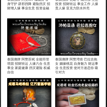
身守护 辟邪挡降 避险挡灾 招
投资 招财转运 事业工作 人缘
财增人缘 事业生意 投资金融
贵人缘 亚克力防水外壳
泰国佛牌 阿赞苏斌 全能符管
泰国佛牌 阿赞湾猜 巴拉吉抱
塔固 招财转运 人缘六合 生意
女 姻缘桃花 自身魅力 财运事
事业 家庭健康 挡灾避险 权威
业 生意投资 使对方迷恋你 吸
自信
引对方