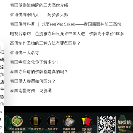
泰国做崇迪佛牌的三大高僧介绍
崇迪佛牌创始人——阿赞多大师
泰国佛牌科普 ｜ 龙婆see(Wat Sakae)——泰国四面神前三高僧
电视台暗访：芭提雅寺庙只允许中国人进，佛牌高于常价100多
倍！
高僧制作圣物的三种方法有哪些区别？
扫
崇迪佛三大名寺
码
泰国寺庙文化你了解多少！
添
泰国寺庙请的佛牌都是真的吗？
加
泰国僧人称谓如何区分？
店
主
泰国南疆财僧---龙婆通
微
信
x
t
备案号：
赣ICP备2022006539号-4
y