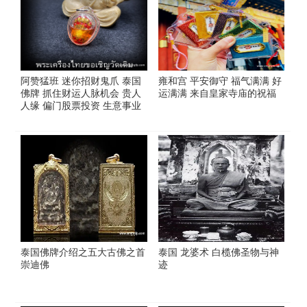
阿赞猛班 迷你招财鬼爪 泰国
雍和宫 平安御守 福气满满 好
佛牌 抓住财运人脉机会 贵人
运满满 来自皇家寺庙的祝福
人缘 偏门股票投资 生意事业
泰国佛牌介绍之五大古佛之首
泰国 龙婆术 白榄佛圣物与神
崇迪佛
迹