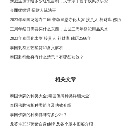
亲戚生孩子给多少红包吉利，关于添丁份子钱风水讲究
金面娜娜通 招财人缘法事
2023年泰国龙莲寺二庙 普颂皇恩寺化太岁 接贵人 补财库 佛历
2566年
三周年祭日需要买什么东西，去世三周年祭祀用品风水
2023年泰国化太岁 接贵人 补财库 佛历2566年
泰国刺符五芒星符印含义解析
泰国刺符纹身有什么禁忌？有哪些功效？
相关文章
泰国佛牌的种类大全(泰国佛牌种类详细大全)
泰国佛牌法相种类简介及功效介绍
泰国佛牌的种类佛牌有多少种？
龙婆坤2537骑猪自身佛牌 及各个版本图鉴介绍