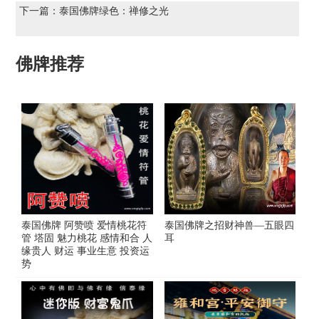
下一篇：
泰国佛牌绿色：禅修之光
佛牌推荐
泰国佛牌 阿赞喷 爱情桃花符
泰国佛牌之招财神兽—五眼四
管 塔固 魅力桃花 感情和合 人
耳
缘贵人 财运 事业生意 投资运
势