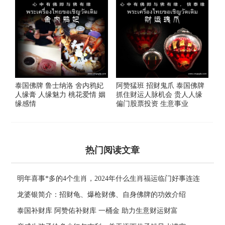
泰国佛牌 鲁士纳洛 舍内鸦妃
阿赞猛班 招财鬼爪 泰国佛牌
人缘膏 人缘魅力 桃花爱情 姻
抓住财运人脉机会 贵人人缘
缘感情
偏门股票投资 生意事业
热门阅读文章
明年喜事*多的4个生肖，2024年什么生肖福运临门好事连连
龙婆银简介：招财龟、爆枪财佛、自身佛牌的功效介绍
泰国补财库 阿赞佑补财库 一桶金 助力生意财运财富