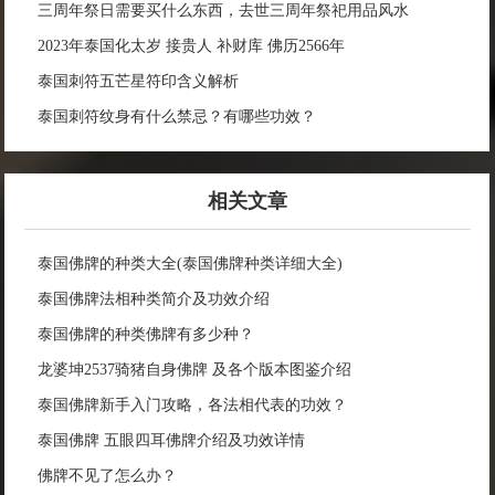
2566年
三周年祭日需要买什么东西，去世三周年祭祀用品风水
2023年泰国化太岁 接贵人 补财库 佛历2566年
泰国刺符五芒星符印含义解析
泰国刺符纹身有什么禁忌？有哪些功效？
相关文章
泰国佛牌的种类大全(泰国佛牌种类详细大全)
泰国佛牌法相种类简介及功效介绍
泰国佛牌的种类佛牌有多少种？
龙婆坤2537骑猪自身佛牌 及各个版本图鉴介绍
泰国佛牌新手入门攻略，各法相代表的功效？
泰国佛牌 五眼四耳佛牌介绍及功效详情
佛牌不见了怎么办？