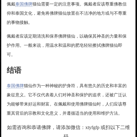
佩戴
泰国佛牌
猫仙需要一定的注意事项。佩戴者应该尊重佛教信
仰和泰国文化，避免将佛牌猫仙放置在不洁净的地方或与不尊重
的事物接触。
佩戴者应该定期清洗和保养佛牌猫仙，以确保其神圣的力量和保
护作用。一般来说，用温水和温和的肥皂轻轻擦拭佛牌猫仙即
可。
结语
泰国佛牌
猫仙作为一种神秘的护身符，具有悠久的历史和丰富的
象征意义。它不仅代表着人们对神圣和保护的追求，还被广泛认
为能够带来好运和财富。在佩戴和使用佛牌猫仙时，人们应该尊
重其背后的宗教和文化意义，并遵循适当的使用和维护方法。
如需咨询和恭请佛牌，请添加微信：xtyfgfp 或扫以下二维
码。