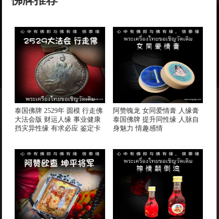
泰国佛牌 2529年 圆模 行走佛
阿赞魄龙 女同爱情膏 人缘膏
大法会版 财运人缘 事业健康
泰国佛牌 提升同性缘 人脉自
挡灾异性缘 有求必应 鉴定卡
身魅力 情趣感情