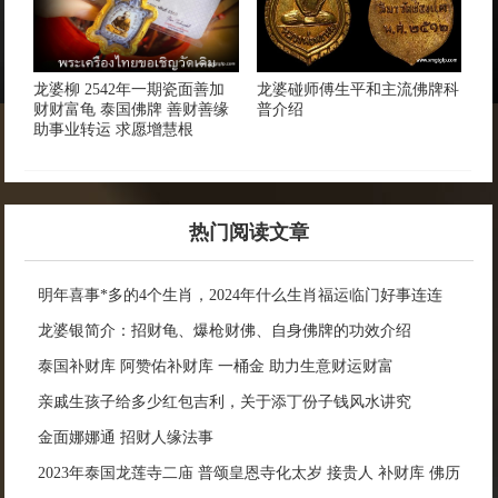
龙婆柳 2542年一期瓷面善加
龙婆碰师傅生平和主流佛牌科
财财富龟 泰国佛牌 善财善缘
普介绍
助事业转运 求愿增慧根
热门阅读文章
明年喜事*多的4个生肖，2024年什么生肖福运临门好事连连
龙婆银简介：招财龟、爆枪财佛、自身佛牌的功效介绍
泰国补财库 阿赞佑补财库 一桶金 助力生意财运财富
亲戚生孩子给多少红包吉利，关于添丁份子钱风水讲究
金面娜娜通 招财人缘法事
2023年泰国龙莲寺二庙 普颂皇恩寺化太岁 接贵人 补财库 佛历