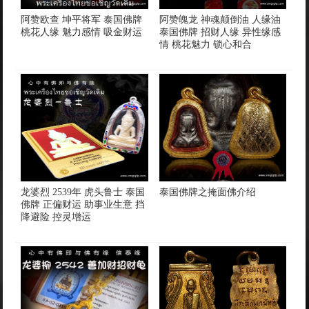
阿赞欧查 坤平将军 泰国佛牌
阿赞魄龙 神魂颠倒油 人缘油
桃花人缘 魅力感情 吸金财运
泰国佛牌 招财人缘 异性缘感
情 桃花魅力 锁心和合
龙婆烈 2539年 虎头鲁士 泰国
泰国佛牌之掩面佛介绍
佛牌 正偏财运 助事业生意 挡
降避险 控灵增运