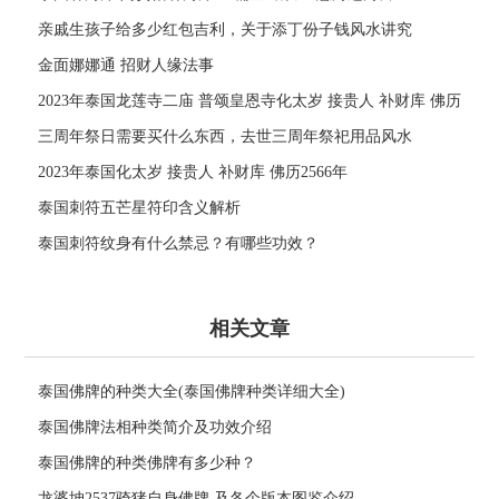
亲戚生孩子给多少红包吉利，关于添丁份子钱风水讲究
金面娜娜通 招财人缘法事
2023年泰国龙莲寺二庙 普颂皇恩寺化太岁 接贵人 补财库 佛历
2566年
三周年祭日需要买什么东西，去世三周年祭祀用品风水
2023年泰国化太岁 接贵人 补财库 佛历2566年
泰国刺符五芒星符印含义解析
泰国刺符纹身有什么禁忌？有哪些功效？
相关文章
泰国佛牌的种类大全(泰国佛牌种类详细大全)
泰国佛牌法相种类简介及功效介绍
泰国佛牌的种类佛牌有多少种？
龙婆坤2537骑猪自身佛牌 及各个版本图鉴介绍