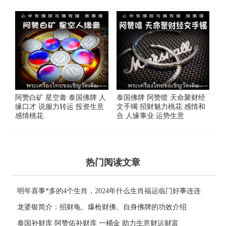
阿赞白矿 星空膏 泰国佛牌 人
泰国佛牌 阿赞喷 天命聚财经
缘口才 说服力转运 投资生意
文手镯 招财魅力桃花 感情和
感情桃花
合 人缘事业 运势生意
热门阅读文章
明年喜事*多的4个生肖，2024年什么生肖福运临门好事连连
龙婆银简介：招财龟、爆枪财佛、自身佛牌的功效介绍
泰国补财库 阿赞佑补财库 一桶金 助力生意财运财富