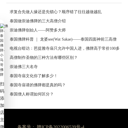
求复合先做人缘还是先锁心？顺序错了往往越做越乱
泰国做崇迪佛牌的三大高僧介绍
崇迪佛牌创始人——阿赞多大师
泰国佛牌科普 ｜ 龙婆see(Wat Sakae)——泰国四面神前三高僧
电视台暗访：芭提雅寺庙只允许中国人进，佛牌高于常价100多
倍！
高僧制作圣物的三种方法有哪些区别？
崇迪佛三大名寺
泰国寺庙文化你了解多少！
扫
泰国寺庙请的佛牌都是真的吗？
码
泰国僧人称谓如何区分？
添
加
店
主
微
备案号：
赣ICP备2022006539号-4