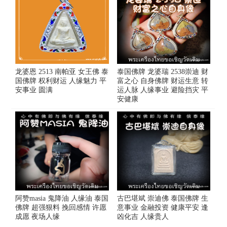
龙婆恩 2513 南帕亚 女王佛 泰
泰国佛牌 龙婆瑞 2538崇迪 财
国佛牌 权利财运 人缘魅力 平
富之心 自身佛牌 财运生意 转
安事业 圆满
运人脉 人缘事业 避险挡灾 平
安健康
阿赞masia 鬼降油 人缘油 泰国
古巴堪斌 崇迪佛 泰国佛牌 生
佛牌 超强狠料 挽回感情 许愿
意事业 金融投资 健康平安 逢
成愿 夜场人缘
凶化吉 人缘贵人