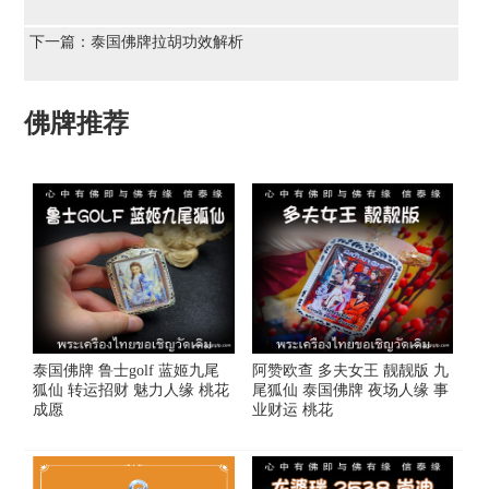
下一篇：
泰国佛牌拉胡功效解析
佛牌推荐
泰国佛牌 鲁士golf 蓝姬九尾
阿赞欧查 多夫女王 靓靓版 九
狐仙 转运招财 魅力人缘 桃花
尾狐仙 泰国佛牌 夜场人缘 事
成愿
业财运 桃花