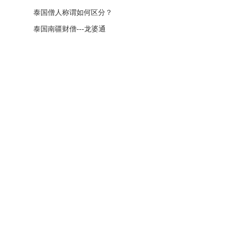
泰国僧人称谓如何区分？
泰国南疆财僧---龙婆通