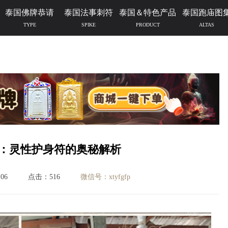
泰国佛牌恭请
泰国法事刺符
泰国＆特色产品
泰国跑庙图
TYPE
SPIKE
PRODUCT
ALTAS
：灵性护身符的奥秘解析
06
点击：516
微信号：xtyfgfp