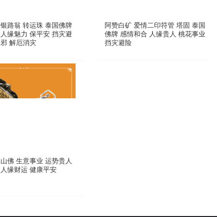
水银路翁 转运珠 泰国佛牌
阿赞白矿 爱情二印符管 塔固 泰国
 人缘魅力 保平安 挡灾避
佛牌 感情和合 人缘贵人 桃花事业
辟邪 解厄消灾
挡灾避险
座山佛 生意事业 运势贵人
 人缘财运 健康平安