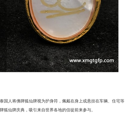
泰国人将佛牌狐仙牌视为护身符，佩戴在身上或悬挂在车辆、住宅等
牌狐仙牌庆典，吸引来自世界各地的信徒前来参与。