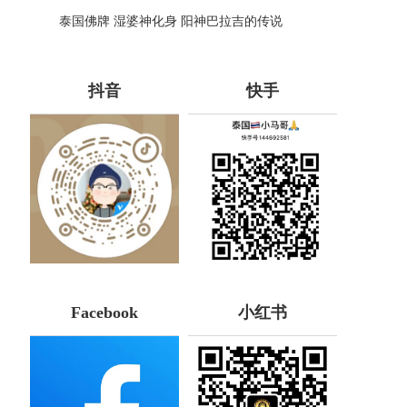
哪些种类！
泰国佛牌 湿婆神化身 阳神巴拉吉的传说
抖音
快手
Facebook
小红书