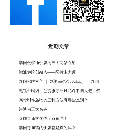
近期文章
泰国做崇迪佛牌的三大高僧介绍
崇迪佛牌创始人——阿赞多大师
泰国佛牌科普 ｜ 龙婆see(Wat Sakae)——泰国
四面神前三高僧
电视台暗访：芭提雅寺庙只允许中国人进，佛
牌高于常价100多倍！
高僧制作圣物的三种方法有哪些区别？
崇迪佛三大名寺
泰国寺庙文化你了解多少！
泰国寺庙请的佛牌都是真的吗？