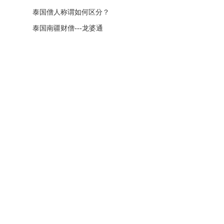
泰国僧人称谓如何区分？
泰国南疆财僧---龙婆通