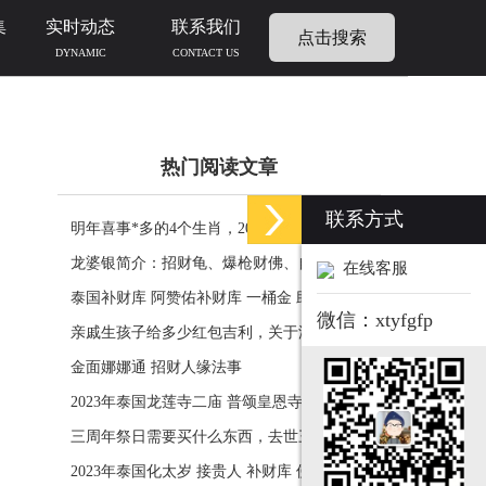
集
实时动态
联系我们
点击搜索
DYNAMIC
CONTACT US
热门阅读文章
联系方式
明年喜事*多的4个生肖，2024年什么生肖福运
临门好事连连
龙婆银简介：招财龟、爆枪财佛、自身佛牌的
在线客服
功效介绍
泰国补财库 阿赞佑补财库 一桶金 助力生意财
微信：xtyfgfp
运财富
亲戚生孩子给多少红包吉利，关于添丁份子钱
风水讲究
金面娜娜通 招财人缘法事
2023年泰国龙莲寺二庙 普颂皇恩寺化太岁 接
贵人 补财库 佛历2566年
三周年祭日需要买什么东西，去世三周年祭祀
用品风水
2023年泰国化太岁 接贵人 补财库 佛历2566年