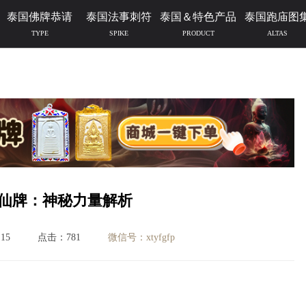
泰国佛牌恭请
泰国法事刺符
泰国＆特色产品
泰国跑庙图
TYPE
SPIKE
PRODUCT
ALTAS
仙牌：神秘力量解析
15
点击：781
微信号：xtyfgfp