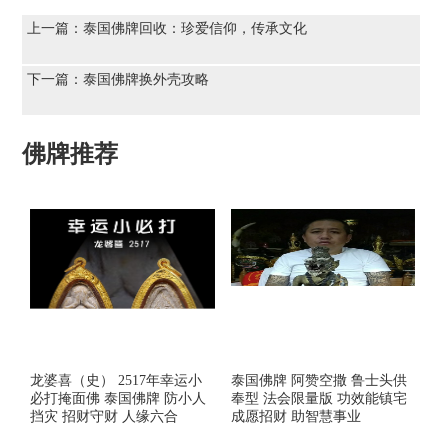
上一篇：
泰国佛牌回收：珍爱信仰，传承文化
下一篇：
泰国佛牌换外壳攻略
佛牌推荐
龙婆喜（史） 2517年幸运小
泰国佛牌 阿赞空撒 鲁士头供
必打掩面佛 泰国佛牌 防小人
奉型 法会限量版 功效能镇宅
挡灾 招财守财 人缘六合
成愿招财 助智慧事业