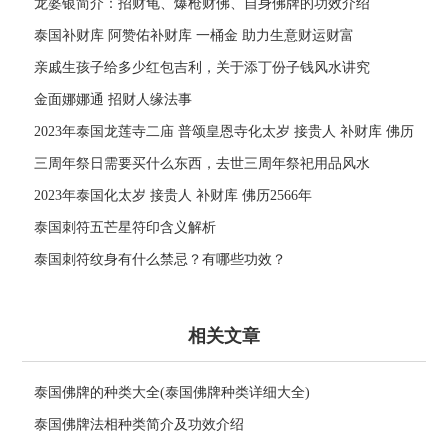
龙婆银简介：招财龟、爆枪财佛、自身佛牌的功效介绍
泰国补财库 阿赞佑补财库 一桶金 助力生意财运财富
亲戚生孩子给多少红包吉利，关于添丁份子钱风水讲究
金面娜娜通 招财人缘法事
2023年泰国龙莲寺二庙 普颂皇恩寺化太岁 接贵人 补财库 佛历
2566年
三周年祭日需要买什么东西，去世三周年祭祀用品风水
2023年泰国化太岁 接贵人 补财库 佛历2566年
泰国刺符五芒星符印含义解析
泰国刺符纹身有什么禁忌？有哪些功效？
相关文章
泰国佛牌的种类大全(泰国佛牌种类详细大全)
泰国佛牌法相种类简介及功效介绍