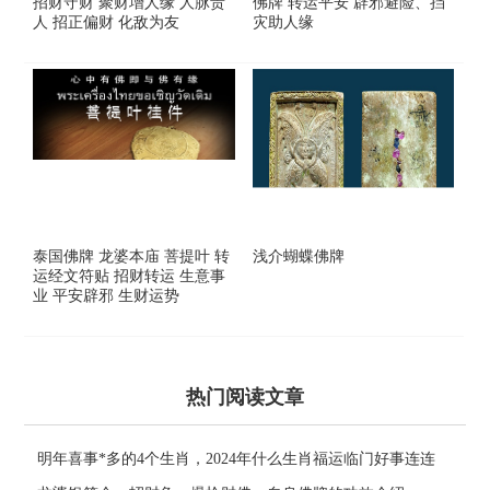
招财守财 聚财增人缘 人脉贵
佛牌 转运平安 辟邪避险、挡
人 招正偏财 化敌为友
灾助人缘
泰国佛牌 龙婆本庙 菩提叶 转
浅介蝴蝶佛牌
运经文符贴 招财转运 生意事
业 平安辟邪 生财运势
热门阅读文章
明年喜事*多的4个生肖，2024年什么生肖福运临门好事连连