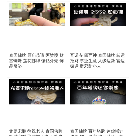
泰国佛牌 原庙恭请 阿赞喷 财
瓦诺寺 四面神 泰国佛牌 转运
富蜘蛛 莲花佛牌 镶钻外壳 饰
招财 事业生意 人缘运势 官运
品吊坠
赌运 辟邪防小人
龙婆宋鹏 徐祝老人 泰国佛牌
泰国佛牌 百年塔牌 迷你崇迪