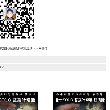
QQ空间
新浪微博
腾讯微博
人人网
微信
佛？