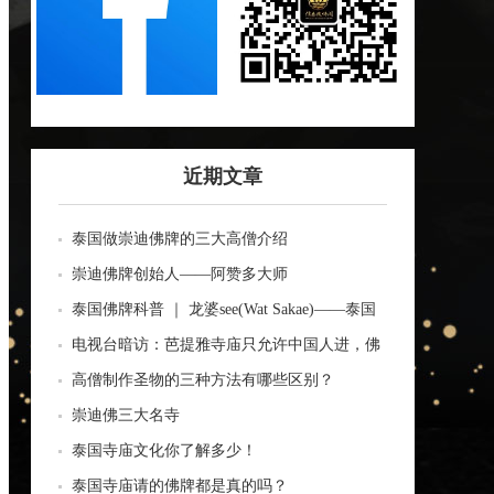
近期文章
泰国做崇迪佛牌的三大高僧介绍
崇迪佛牌创始人——阿赞多大师
泰国佛牌科普 ｜ 龙婆see(Wat Sakae)——泰国
四面神前三高僧
电视台暗访：芭提雅寺庙只允许中国人进，佛
牌高于常价100多倍！
高僧制作圣物的三种方法有哪些区别？
崇迪佛三大名寺
泰国寺庙文化你了解多少！
泰国寺庙请的佛牌都是真的吗？