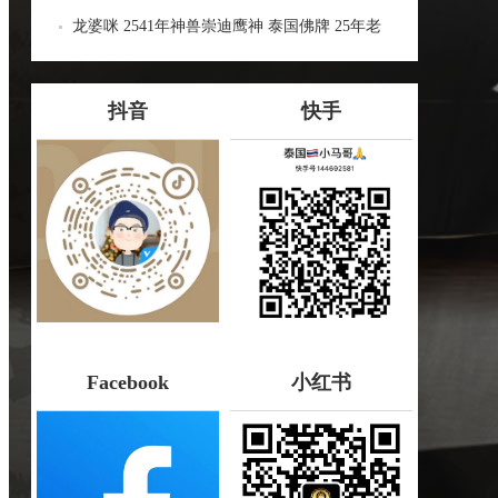
王的美称，也称做保命佛牌
龙婆咪 2541年神兽崇迪鹰神 泰国佛牌 25年老
牌 官运财运 生意事业 人缘引贵人 逢凶化吉 事
事顺利
抖音
快手
Facebook
小红书