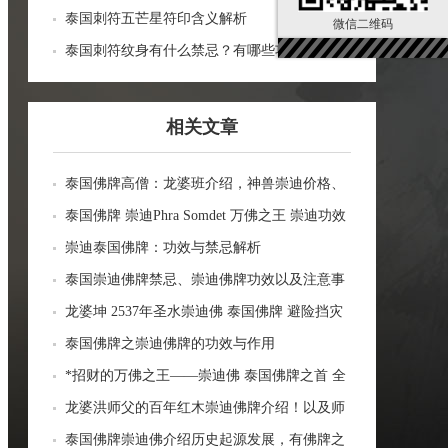
泰国刺符五芒星符印含义解析
微信二维码
泰国刺符纹身有什么禁忌？有哪些功效？
相关文章
泰国佛牌高僧：龙婆班介绍，神兽崇迪价格、
功效来源详细讲解！
泰国佛牌 崇迪Phra Somdet 万佛之王 崇迪功效
大全
崇迪泰国佛牌：功效与禁忌解析
泰国崇迪佛牌禁忌、崇迪佛牌功效以及注意事
项泰国佛牌
龙婆坤 2537年圣水崇迪佛 泰国佛牌 避险挡灾
转运起运 平安健康 事业家庭
泰国佛牌之崇迪佛牌的功效与作用
*招财的万佛之王——崇迪佛 泰国佛牌之首 全
功效
龙婆洪师父的百年红木崇迪佛牌介绍！以及师
父简介！
泰国佛牌崇迪佛介绍历史起源发展，有佛牌之