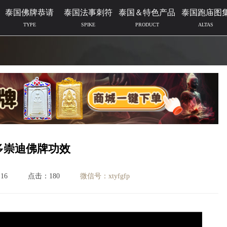
泰国佛牌恭请
泰国法事刺符
泰国＆特色产品
泰国跑庙图
TYPE
SPIKE
PRODUCT
ALTAS
多崇迪佛牌功效
16
点击：180
微信号：xtyfgfp