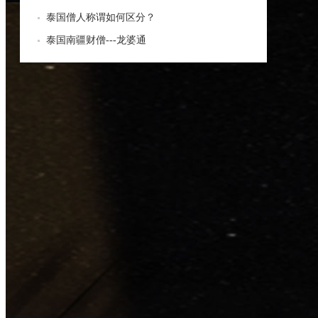
泰国僧人称谓如何区分？
泰国南疆财僧---龙婆通