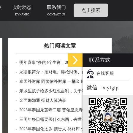
集
实时动态
联系我们
点击搜索
DYNAMIC
CONTACT US
热门阅读文章
联系方式
明年喜事*多的4个生肖，2024年什么生肖福运
临门好事连连
龙婆银简介：招财龟、爆枪财佛、自身佛牌的
在线客服
功效介绍
泰国补财库 阿赞佑补财库 一桶金 助力生意财
微信：xtyfgfp
运财富
亲戚生孩子给多少红包吉利，关于添丁份子钱
风水讲究
金面娜娜通 招财人缘法事
2023年泰国龙莲寺二庙 普颂皇恩寺化太岁 接
贵人 补财库 佛历2566年
三周年祭日需要买什么东西，去世三周年祭祀
用品风水
2023年泰国化太岁 接贵人 补财库 佛历2566年